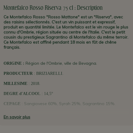
Montefalco Rosso Riserva 75 cl : Description
Ce Montefalco Rosso "Rosso Mattone" est un "Riserva", avec
des raisins sélectionnés. C'est un vin puissant et expressif,
produit en quantité limitée. Le Montefalco est le vin rouge le plus
connu d'Ombrie, région située au centre de l'Italie. C'est le petit
cousin du prestigieux Sagrantino di Montefalco du même terroir.
Ce Montefalco est affiné pendant 18 mois en fût de chêne
français.
Région de l'Ombrie, ville de Bevagna.
ORIGINE :
PRODUCTEUR
: BRIZIARELLI.
MILLESIME
: 2018.
DEGRE d'ALCOO
L : 14,5°
Sangiovese 60%, Syrah 25%, Sagrantino 15%.
CEPAGE
:
DOC. Couleur rouge rubis lumineux. Un
CARACTERISTIQUES
:
En savoir plus
nez délicat de mûre et de cerise mûre, avec une légère touche
de cannelle. En bouche il est sec et chaud, avec des notes
fruitée et épicées. Il a du corps et il est tannique de façon