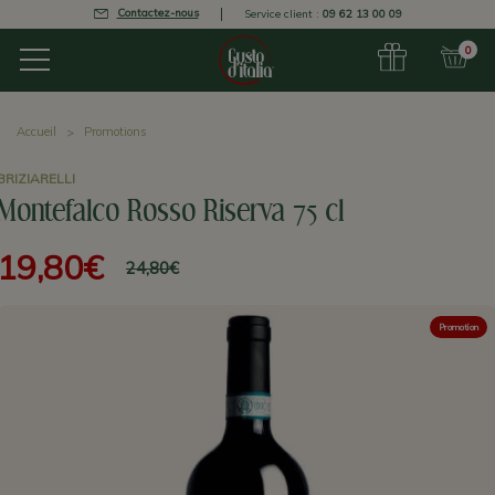
Contactez-nous
Service client :
09 62 13 00 09
0
Accueil
Promotions
BRIZIARELLI
Montefalco Rosso Riserva 75 cl
19,80€
24,80€
Promotion