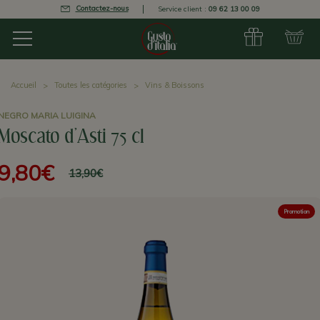
Contactez-nous
Service client :
09 62 13 00 09
Accueil
Toutes les catégories
Vins & Boissons
NEGRO MARIA LUIGINA
Moscato d'Asti 75 cl
9,80€
13,90€
Promotion