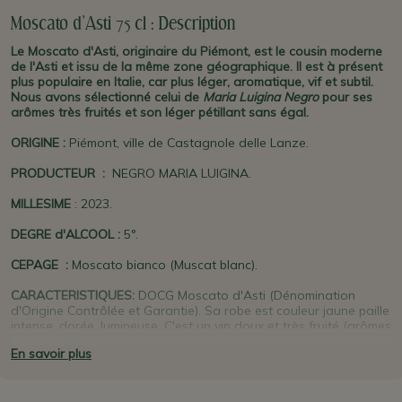
Moscato d'Asti 75 cl : Description
Le Moscato d'Asti, originaire du Piémont, est le cousin moderne
de l'Asti et issu de la même zone géographique. Il est à présent
plus populaire en Italie, car plus léger, aromatique, vif et subtil.
Nous avons sélectionné celui de
Maria Luigina Negro
pour ses
arômes très fruités et son léger pétillant sans égal.
ORIGINE :
Piémont, ville de Castagnole delle Lanze.
PRODUCTEUR
:
NEGRO MARIA LUIGINA.
MILLESIME
: 2023.
DEGRE d'ALCOOL :
5°.
CEPAGE :
Moscato bianco (Muscat blanc).
CARACTERISTIQUES:
DOCG Moscato d'Asti (Dénomination
d'Origine Contrôlée et Garantie). Sa robe est couleur jaune paille
intense, dorée, lumineuse. C'est un vin doux et très fruité (arômes
d'agrumes), très légèrement pétillant (perlant). La température
En savoir plus
de service idéale est entre 6 et 8°.
GARDE :
à boire dès à présent.