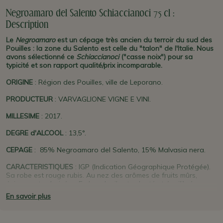
Negroamaro del Salento Schiaccianoci 75 cl :
Description
Le
Negroamaro
est un cépage très ancien du terroir du sud des
Pouilles : la zone du Salento est celle du "talon" de l'Italie. Nous
avons sélectionné ce
Schiaccianoci
("casse noix") pour sa
typicité et son rapport qualité/prix incomparable.
ORIGINE
: Région des Pouilles, ville de Leporano.
PRODUCTEUR
: VARVAGLIONE VIGNE E VINI.
MILLESIME
: 2017.
DEGRE d'ALCOOL
: 13,5°.
CEPAGE
: 85% Negroamaro del Salento, 15% Malvasia nera.
CARACTERISTIQUES
: IGP (Indication Géographique Protégée).
Sa robe est rouge rubis. Au nez des arômes de fruits mûrs,
épices, notes boisées. En bouche il est velouté et équilibré, avec
des notes de chocolat et une bonne persistance. Ouvrir au
En savoir plus
moins 2 heures avant dégustation et servir à 16-18°.
GARDE
: Idéalement 4/5 ans.