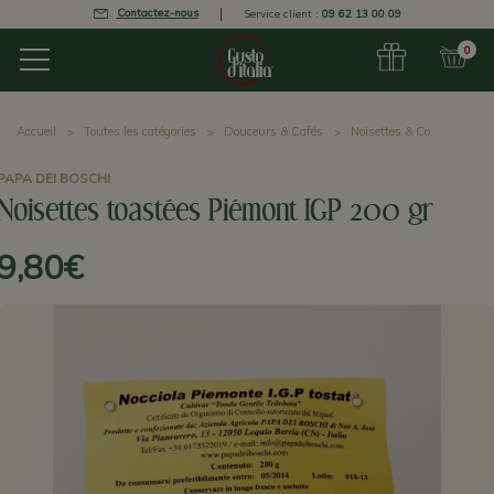
Contactez-nous
Service client :
09 62 13 00 09
0
Accueil
Toutes les catégories
Douceurs & Cafés
Noisettes & Co.
PAPA DEI BOSCHI
Noisettes toastées Piémont IGP 200 gr
9,80€