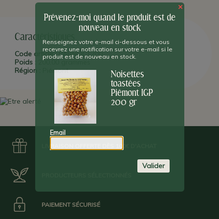
des Langhe est un terrain fertile : Au coeur de la zone de
×
production IGP, l'artisan producteur que nous avons sélectionné,
José Noé, est considéré comme un maître de la noisette depuis
Prévenez-moi quand le produit est de
trois générations !
nouveau en stock
Caractéristiques
Renseignez votre e-mail ci-dessous et vous
recevrez une notification sur votre e-mail si le
Les labels de ce produit
Code article :
PABNOCT200
produit est de nouveau en stock.
Poids :
200,00 grammes
Région :
Piémont
Noisettes
toastées
Piémont IGP
200 gr
Email
LIVRAISON OFFERTE DÈS 100€ D'ACHAT
Valider
PRODUCTEURS SÉLECTIONNÉS
PAIEMENT SÉCURISÉ