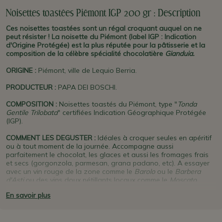
Noisettes toastées Piémont IGP 200 gr : Description
Ces noisettes toastées sont un régal croquant auquel on ne
peut résister ! La noisette du Piémont (label IGP : Indication
d'Origine Protégée) est la plus réputée pour la pâtisserie et la
composition de la célèbre spécialité chocolatière
Gianduia.
ORIGINE
:
Piémont, ville de Lequio Berria.
PRODUCTEUR
:
PAPA DEI BOSCHI.
COMPOSITION :
Noisettes toastés du Piémont, type "
Tonda
Gentile Trilobata
" certifiées Indication Géographique Protégée
(IGP).
COMMENT LES DEGUSTER :
Idéales à croquer seules en apéritif
ou à tout moment de la journée. Accompagne aussi
parfaitement le chocolat, les glaces et aussi les fromages frais
et secs (gorgonzola, parmesan, grana padano, etc). A essayer
avec un vin rouge de la zone comme le
Barolo
ou le
Barbera
d'Asti
ou des vins doux pétillants locaux comme le
Moscato
d'Asti
ou le
Brachetto d'Acqui
.
En savoir plus
PLUS D'INFO :
La Noisette du Piémont «
Tonda Gentile delle
Langhe
» est considérée comme la meilleure au monde. La région