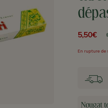
dépa
5,50€
En rupture de 
Nougat te