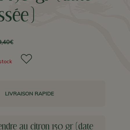
ssée)
9,40€
stock
LIVRAISON RAPIDE
ndre au citron 150 gr (date