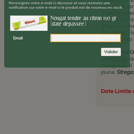
Renseignez votre e-mail ci-dessous et vous recevrez une
journée. Il s
notification sur votre e-mail si le produit est de nouveau en stock.
doux/liquor
Nougat tendre au citron 150 gr
(Sicile), le
Pas
(date dépassée)
Recioto
(Véné
Spumante Fio
Email
Castelnuovo
PLUS D'INFO 
Valider
centenaire d
Campanie. Il 
jaune
Strega
.
Date Limite d