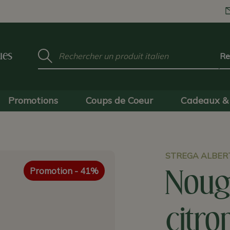
Mot
ues
clé
:
Promotions
Coups de Coeur
Cadeaux & 
STREGA ALBER
Promotion
- 41%
Noug
citro