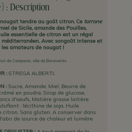
 : Description
 nougat tendre au goût citron. Ce
torrone
iel de Sicile, amande des Pouilles,
uile essentielle de citron est un régal
méditerranéen. Avec songoût intense et
ira les amateurs de nougat !
ion de Campanie, ville de Benevento.
UR
:
STREGA ALBERTI.
N :
Sucre, Amande, Miel, Beurre de
crémé en poudre, Sirop de glucose,
ancs d'oeufs, Matière grasse laitière
sifiant : lécithine de soja, Huile
e citron. Sans gluten. A conserver dans
l'abri de source de chaleur et lumière
E DEGUSTER :
A tout moment de la