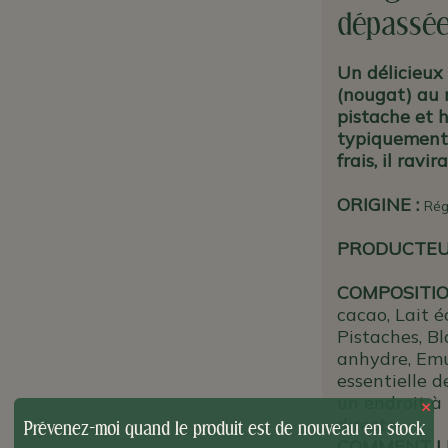
dépassée)
Un délicieux
(nougat) au m
pistache et h
typiquement 
frais, il rav
ORIGINE
:
Rég
PRODUCTE
COMPOSITIO
cacao, Lait é
Pistaches, Bl
anhydre,
Emul
essentielle d
un endroit à 
×
directe.
Prévenez-moi quand le produit est de nouveau en stock
COMMENT L