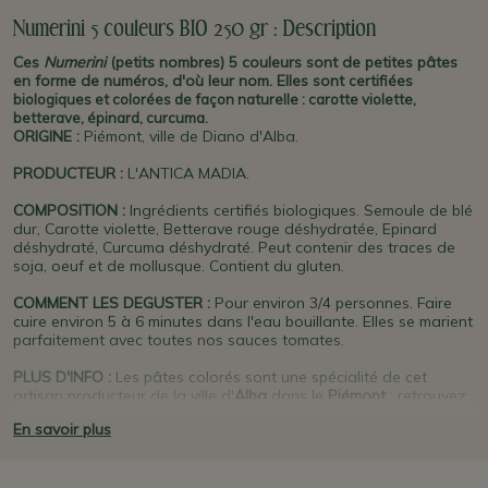
Numerini 5 couleurs BIO 250 gr : Description
Ces
Numerini
(petits nombres) 5 couleurs sont de petites pâtes
en forme de numéros, d'où leur nom. Elles sont
certifiées
biologiques et colorées de façon naturelle : carotte violette,
betterave, épinard, curcuma.
ORIGINE
:
Piémont, ville de Diano d'Alba.
PRODUCTEUR
:
L'ANTICA MADIA.
COMPOSITION :
Ingrédients certifiés biologiques. Semoule de blé
dur, Carotte violette, Betterave rouge déshydratée, Epinard
déshydraté, Curcuma déshydraté. Peut contenir des traces de
soja, oeuf et de mollusque. Contient du gluten.
COMMENT LES DEGUSTER :
Pour environ 3/4 personnes. Faire
cuire environ 5 à 6 minutes dans l'eau bouillante. Elles se marient
parfaitement avec toutes nos sauces tomates.
PLUS D'INFO :
Les pâtes
colorés sont une spécialité de cet
artisan producteur de la ville d'
Alba
dans le
Piémont
: retrouvez
aussi dans notre gamme celles aux couleurs du drapeau italien,
En savoir plus
les noir/orange et les noir/blanc, etc. Nos vins en accord parfait
avec ces pâtes
:
Chianti
,
Barbera d'Asti
,
Lambrusco
(rouges) et
Roero Arneis
,
Vernaccia di San Gimignano
,
Prosecco
(blancs).