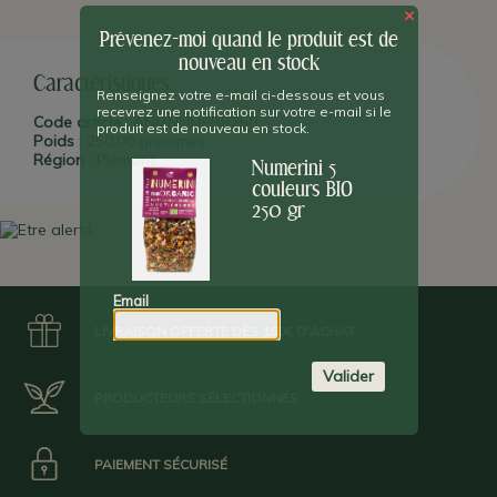
×
Prévenez-moi quand le produit est de
nouveau en stock
Caractéristiques
Renseignez votre e-mail ci-dessous et vous
recevrez une notification sur votre e-mail si le
Code article :
ANMNUMERB250
produit est de nouveau en stock.
Poids :
250,00 grammes
Région :
Piémont
Numerini 5
couleurs BIO
250 gr
Email
LIVRAISON OFFERTE DÈS 100€ D'ACHAT
Valider
PRODUCTEURS SÉLECTIONNÉS
PAIEMENT SÉCURISÉ