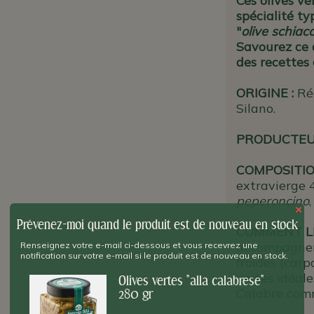
Ces olives v
spécialité ty
"
olive schiac
Savourez ce d
des recettes 
ORIGINE
:
Ré
Silano.
PRODUCTE
COMPOSITIO
extravierge 
peperoncino
×
Prévenez-moi quand le produit est de nouveau en stock
COMMENT LE
accompagneme
Renseignez votre e-mail ci-dessous et vous recevrez une
notification sur votre e-mail si le produit est de nouveau en stock.
froides (carp
vertes idéale
Olives vertes "alla calabrese"
Calabre comm
280 gr