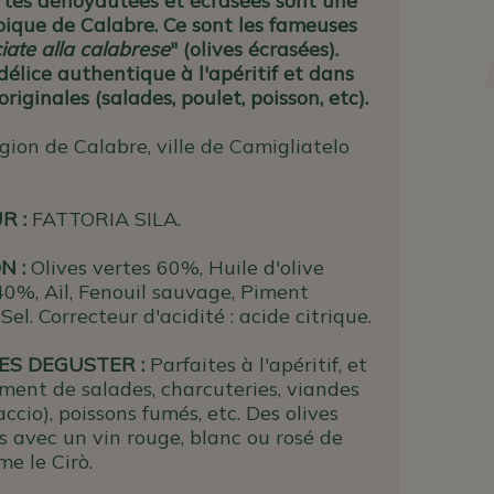
ertes dénoyautées et écrasées sont une
pique de Calabre. Ce sont les fameuses
ciate alla calabrese
" (olives écrasées).
élice authentique à l'apéritif et dans
originales (salades, poulet, poisson, etc).
gion de Calabre, ville de Camigliatelo
UR
:
FATTORIA SILA.
N :
Olives vertes 60%, Huile d'olive
40%, Ail, Fenouil sauvage, Piment
, Sel. Correcteur d'acidité : acide citrique.
S DEGUSTER :
Parfaites à l'apéritif, et
nt de salades, charcuteries, viandes
accio), poissons fumés, etc. Des olives
s avec un vin rouge, blanc ou rosé de
e le Cirò.