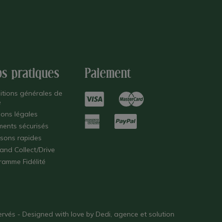
os pratiques
Paiement
itions générales de
e
ions légales
ments sécurisés
isons rapides
 and Collect/Drive
ramme Fidélité
éservés - Designed with love by
Dedi, agence et solution