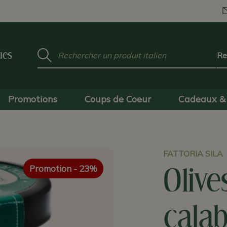
Mot
ues
clé
:
Promotions
Coups de Coeur
Cadeaux & 
FATTORIA SILA
Promotion
- 23%
Olive
cala