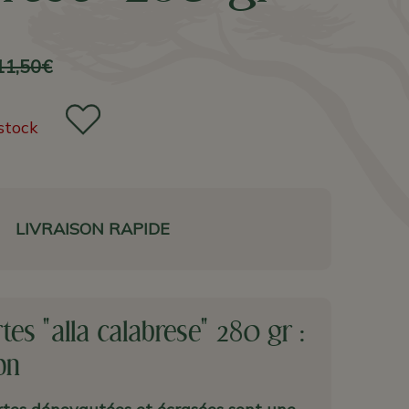
11,50€
stock
LIVRAISON RAPIDE
rtes "alla calabrese" 280 gr :
on