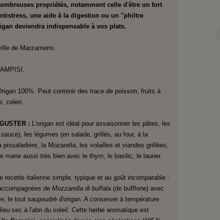
 nombreuses propriétés, notamment celle d'être un fort
ntistress, une aide à la digestion ou un "philtre
rigan deviendra indispensable à vos plats.
 ville de Marzamemi.
AMPISI.
rigan 100%. Peut contenir des trace de poisson, fruits à
, celeri.
GUSTER :
L'origan est idéal pour assaisonner les pâtes, les
sauce), les légumes (en salade, grillés, au four, à la
a pissaladière, la Mozarella, les volailles et viandes grillées,
se marie aussi très bien avec le thym, le basilic, le laurier.
 recette italienne simple, typique et au goût incomparable :
s accompagnées de
Mozzarella di buffala
(de bufflone) avec
live, le tout saupoudré d'origan. A conserver à température
ieu sec à l'abri du soleil.
Cette herbe aromatique est