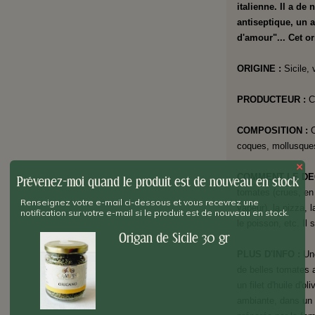
italienne. Il a de
antiseptique, un a
d'amour"... Cet o
ORIGINE
:
Sicile,
PRODUCTEUR
:
C
COMPOSITION :
O
coques, mollusques
×
COMMENT LE DE
Prévenez-moi quand le produit est de nouveau en stock
tomates (crues, en 
Renseignez votre e-mail ci-dessous et vous recevrez une
vapeur), la pizza, l
notification sur votre e-mail si le produit est de nouveau en stock.
le poisson, etc. Il 
Origan de Sicile 30 gr
PLUS D'INFO :
Une
de belles tomate
un filet d'huile d'o
ambiante, dans un l