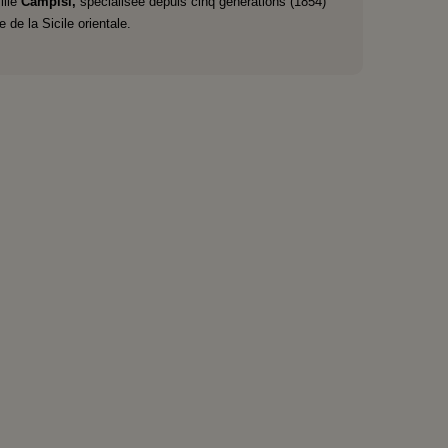
ille
Campisi,
spécialisée depuis cinq générations (1854)
 de la Sicile orientale.