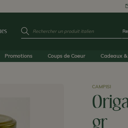
Mot
ues
clé
:
Promotions
Coups de Coeur
Cadeaux & 
CAMPISI
Origa
gr