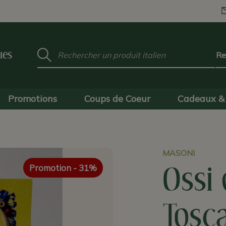
Mot
ues
clé
:
Promotions
Coups de Coeur
Cadeaux & 
MASONI
Promotion
- 31%
Ossi 
Tosc