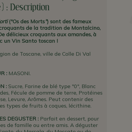
 : Description
orti
("Os des Morts
"
) sont des fameux
 croquants de la tradition de Montalcino,
De délicieux croquants aux amandes, à
c un Vin Santo toscan !
ion de Toscane, ville de Colle Di Val
UR
:
MASONI.
N :
Sucre, Farine de blé type "0", Blanc
des, Fécule de pomme de terre, Protéines
ose, Levure, Arômes. Peut contenir des
es types de fruits à coques, lécithine.
ES DEGUSTER :
Parfait en dessert, pour
tes de famille ou entre amis. A déguster
Santo, du Marsala, du Moscato ou de