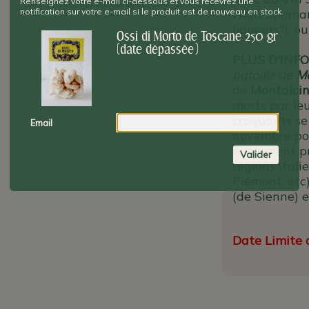
Renseignez votre e-mail ci-dessous et vous recevrez une
notification sur votre e-mail si le produit est de nouveau en stock.
l'Asti Spuman
liqueurs"), 
Ossi di Morto de Toscane 250 gr
(date dépassée)
PLUS D'INFO
bataille de
Mo
de
Montalci
morts par le
croquants se
Email
novembre po
également pr
Valider
régions itali
Piémont, etc
(de Sienne) 
Date Limite d