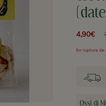
(dat
4,90€
En rupture de 
Ossi di M