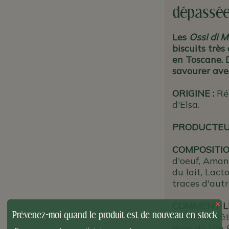
dépassée)
Les
Ossi di M
biscuits très
en Toscane. 
savourer ave
ORIGINE
:
Rég
d'Elsa.
PRODUCTE
COMPOSITIO
d'oeuf, Aman
du lait, Lact
traces d'autr
×
COMMENT L
Prévenez-moi quand le produit est de nouveau en stock
toutes les fê
avec du Vin 