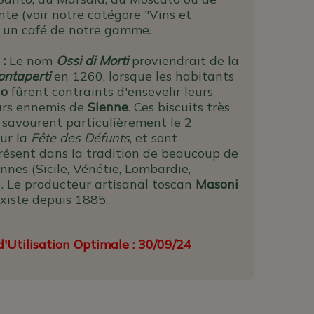
te (voir notre catégore "Vins et
ou un café de notre gamme.
 :
Le nom
Ossi di Morti
proviendrait de la
ntaperti
en 1260, lorsque les habitants
no
fûrent contraints d'ensevelir leurs
urs ennemis de
Sienne
. Ces biscuits très
 savourent particulièrement le 2
ur la
Fête des Défunts
, et sont
ésent dans la tradition de beaucoup de
ennes (Sicile, Vénétie, Lombardie,
). Le producteur artisanal toscan
Masoni
existe depuis 1885.
'Utilisation Optimale : 30/09/24