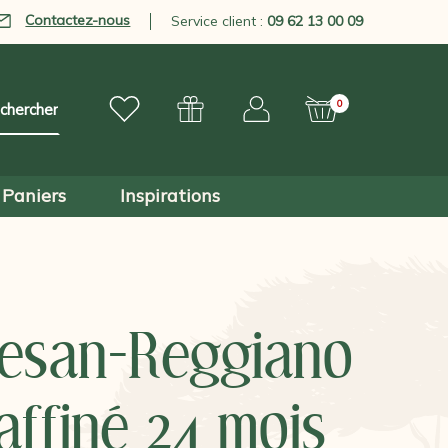
Contactez-nous
Service client :
09 62 13 00 09
0
Paniers
Inspirations
esan-Reggiano
ffiné 24 mois