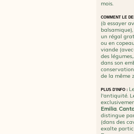
mois.
COMMENT LE DE
(à essayer a
balsamique), 
un régal gratt
ou en copeaux
viande (avecu
des légumes,.
dans son em
conservation
de la même z
L
PLUS D'INFO :
l'antiquité. 
exclusiveme
Emilia
.
Canta
distingue par
(dans des ca
exalte parti