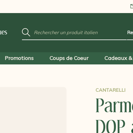
Mot
ues
clé
:
Promotions
Coups de Coeur
Cadeaux & 
CANTARELLI
Parm
DOP a