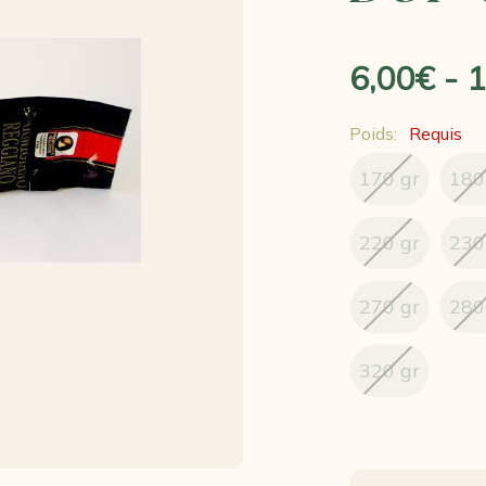
6,00€ - 
Poids:
Requis
170 gr
180
220 gr
230
270 gr
280
320 gr