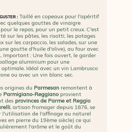
Taillé en copeaux pour l'apéritif
GUSTER :
vec quelques gouttes de vinaigre
pour le repas, pour un petit creux. C'est
é sur les pâtes, les risotti, les potages
 sur les carpaccio, les salades, sur une
ne goutte d'huile d'olive), au four avec
.. Important : Une fois ouvert, le garder
ballage aluminium pour une
 optimale. Idéal avec un vin Lambrusco
one ou avec un vin blanc sec.
es origines du
Parmesan
remontent à
Le
Parmigiano-Reggiano
provient
nt des
provinces de Parme et Reggio
relli
, artisan fromager depuis 1876, se
 l'utilisation de l'affinage au naturel
ves en pierre du 19ème siècle) ce qui
culièrement l'arôme et le goût du