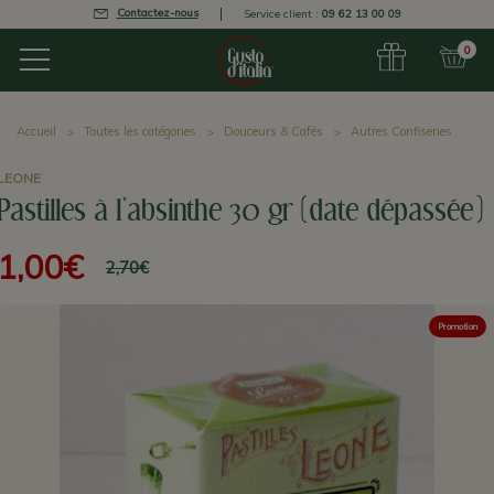
Contactez-nous
Service client :
09 62 13 00 09
0
Accueil
Toutes les catégories
Douceurs & Cafés
Autres Confiseries
LEONE
Pastilles à l'absinthe 30 gr (date dépassée)
1,00€
2,70€
Promotion