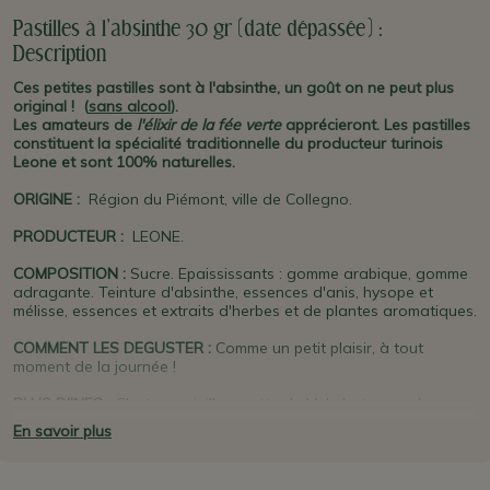
Pastilles à l'absinthe 30 gr (date dépassée) :
Description
Ces petites pastilles sont à l'absinthe, un goût on ne peut plus
original ! (
sans alcool
).
Les amateurs de
l'élixir de la fée verte
apprécieront. Les pastilles
constituent la spécialité traditionnelle du producteur turinois
Leone et sont 100% naturelles.
ORIGINE
:
Région du Piémont, ville de Collegno.
PRODUCTEUR
:
LEONE.
COMPOSITION :
Sucre. Epaississants : gomme arabique, gomme
adragante. Teinture d'absinthe, essences d'anis, hysope et
mélisse, essences et extraits d'herbes et de plantes aromatiques.
COMMENT LES DEGUSTER :
Comme un petit plaisir, à tout
moment de la journée !
PLUS D'INFO :
C'est une vieille recette du Val-de-travers (en
Suisse), berceau de l'absinthe, qui est utilisée. Les petites
En savoir plus
pastilles sont la spécialité historique du producteur
Leone
. Né en
1857 à
Alba
, c'est l'une des plus anciennes marques turinoises
des fameuses pastilles, de chocolat et de bonbons.