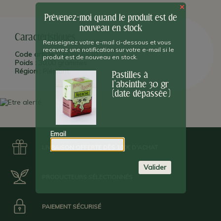
×
Attention : Date Limite d'Utilisation Optimale : 30/12/2022.
Prévenez-moi quand le produit est de
nouveau en stock
Caractéristiques
Renseignez votre e-mail ci-dessous et vous
recevrez une notification sur votre e-mail si le
Code article :
LEOPASS30
produit est de nouveau en stock.
Poids :
30,00 grammes
Région :
Piémont
Pastilles à
l'absinthe 30 gr
(date dépassée)
Email
LIVRAISON OFFERTE DÈS 100€ D'ACHAT
Valider
PRODUCTEURS SÉLECTIONNÉS
PAIEMENT SÉCURISÉ