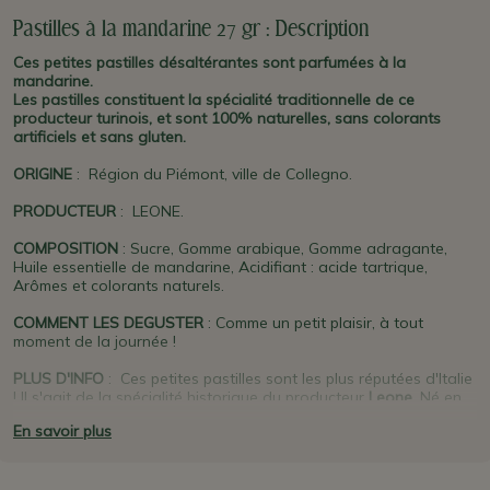
Pastilles à la mandarine 27 gr : Description
Ces petites pastilles désaltérantes sont parfumées à la
mandarine.
Les pastilles constituent la spécialité traditionnelle de ce
producteur turinois, et sont 100% naturelles, sans colorants
artificiels et sans gluten.
ORIGINE
: Région du Piémont, ville de Collegno.
PRODUCTEUR
: LEONE.
COMPOSITION
: Sucre, Gomme arabique, Gomme adragante,
Huile essentielle de mandarine, Acidifiant : acide tartrique,
Arômes et colorants naturels.
COMMENT LES DEGUSTER
: Comme un petit plaisir, à tout
moment de la journée !
PLUS D'INFO
: Ces petites pastilles sont les plus réputées d'Italie
! Il s'agit de la spécialité historique du producteur
Leone
. Né en
1857 à
Alba
, c'est l'une des plus anciennes marques turinoises
En savoir plus
des fameuses pastilles, de chocolat et de bonbons.