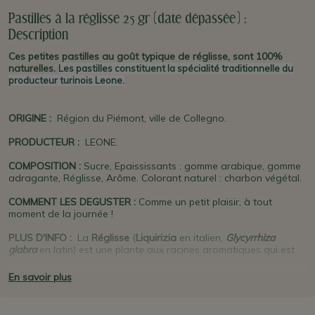
Pastilles à la réglisse 25 gr (date dépassée) :
Description
Ces petites pastilles au goût typique de réglisse, sont 100%
naturelles.
Les pastilles constituent la spécialité traditionnelle du
producteur turinois Leone.
ORIGINE
:
Région du Piémont, ville de Collegno.
PRODUCTEUR
:
LEONE.
COMPOSITION :
Sucre, Epaississants : gomme arabique, gomme
adragante, Réglisse, Arôme. Colorant naturel : charbon végétal.
COMMENT LES DEGUSTER :
Comme un petit plaisir, à tout
moment de la journée !
PLUS D'INFO :
La
Réglisse
(
Liquirizia
en italien,
Glycyrrhiza
glabra
en latin) est une plante aux racines aromatiques qui est
originaire du sud de l'Europe et de l'Asie. C'est une plante
reconnue pour faciliter la digestion, soigner les troubles
En savoir plus
stomacaux, infections et inflammations.
Leone
, né en 1857 à
Alba
, c'est l'une des plus anciennes marques turinoises des
fameuses pastilles, mais aussi de chocolats et de bonbons.