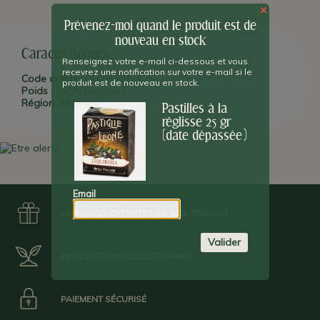
×
Prévenez-moi quand le produit est de
Date Limite d'Utilisation Optimale : 31/12/23
nouveau en stock
Caractéristiques
Renseignez votre e-mail ci-dessous et vous
recevrez une notification sur votre e-mail si le
Code article :
LEOREGPST25
produit est de nouveau en stock.
Poids :
25,00 grammes
Région :
Piémont
Pastilles à la
réglisse 25 gr
(date dépassée)
Email
LIVRAISON OFFERTE DÈS 100€ D'ACHAT
Valider
PRODUCTEURS SÉLECTIONNÉS
PAIEMENT SÉCURISÉ