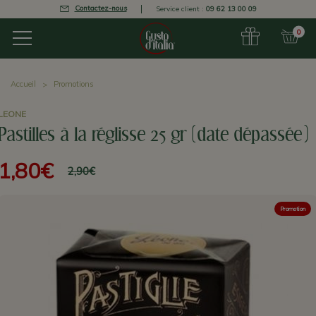
Contactez-nous
Service client :
09 62 13 00 09
0
Accueil
Promotions
LEONE
Pastilles à la réglisse 25 gr (date dépassée)
1,80€
2,90€
Promotion