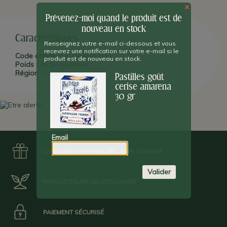
pastilles, de chocolat et de bonbons.
×
Prévenez-moi quand le produit est de
nouveau en stock
Caractéristiques
Renseignez votre e-mail ci-dessous et vous
recevrez une notification sur votre e-mail si le
Code article :
LEOAMAREN30
produit est de nouveau en stock.
Poids :
30,00 grammes
Région :
Piémont
Pastilles goût
cerise amarena
30 gr
Email
LIVRAISON OFFERTE DÈS 100€ D'ACHAT
Valider
PRODUCTEURS SÉLECTIONNÉS
PAIEMENT SÉCURISÉ