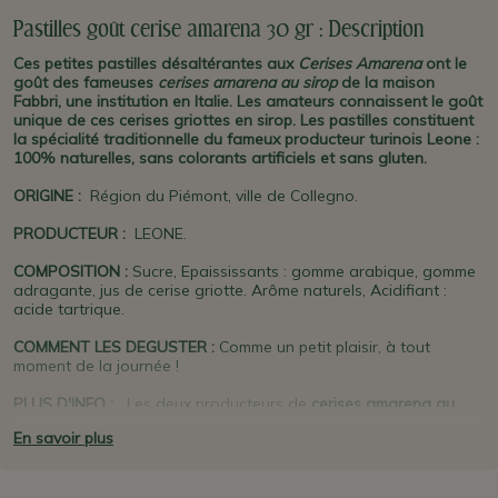
Pastilles goût cerise amarena 30 gr : Description
Ces petites pastilles désaltérantes aux
Cerises Amarena
ont le
goût des fameuses
cerises amarena au sirop
de la maison
Fabbri, une institution en Italie. Les amateurs connaissent le goût
unique de ces cerises griottes en sirop. Les pastilles constituent
la spécialité traditionnelle du fameux producteur turinois Leone :
100% naturelles, sans colorants artificiels et sans gluten.
ORIGINE
:
Région du Piémont, ville de Collegno.
PRODUCTEUR
:
LEONE.
COMPOSITION :
Sucre, Epaississants : gomme arabique, gomme
adragante, jus de cerise griotte. Arôme naturels, Acidifiant :
acide tartrique.
COMMENT LES DEGUSTER :
Comme un petit plaisir, à tout
moment de la journée !
PLUS D'INFO :
Les deux producteurs de
cerises amarena
au
sirop
les plus connus d'
Italie
sont
Fabbri
et
Toschi
. Les petites
En savoir plus
pastilles
Leone
sont les plus réputées d'Italie ! Il s'agit de la
spécialité historique du producteur. Né en 1857 à
Alba
, c'est
l'une des plus anciennes marques turinoises des fameuses