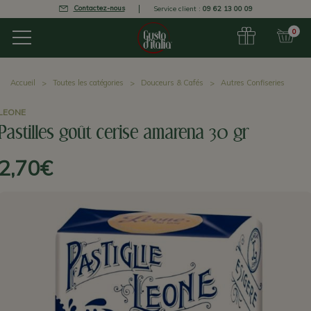
Contactez-nous
Service client :
09 62 13 00 09
0
Accueil
Toutes les catégories
Douceurs & Cafés
Autres Confiseries
LEONE
Pastilles goût cerise amarena 30 gr
2,70€