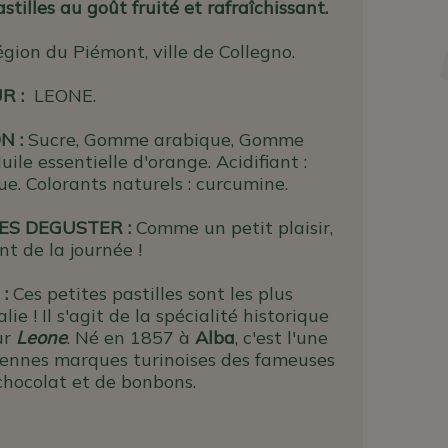
stilles au goût fruité et rafraîchissant.
gion du Piémont, ville de Collegno.
UR
:
LEONE.
N :
Sucre, Gomme arabique, Gomme
ile essentielle d'orange. Acidifiant :
ue. Colorants naturels : curcumine.
ES DEGUSTER :
Comme un petit plaisir,
t de la journée !
 :
Ces petites pastilles sont les plus
lie ! Il s'agit de la spécialité historique
ur
Leone
. Né en 1857 à
Alba
, c'est l'une
iennes marques turinoises des fameuses
 chocolat et de bonbons.