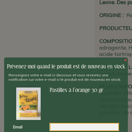
Leone. Des pa
ORIGINE
:
Ré
PRODUCTE
COMPOSITIO
adragante, Hu
acide tartriq
×
Prévenez-moi quand le produit est de nouveau en stock
COMMENT L
à tout momen
Renseignez votre e-mail ci-dessous et vous recevrez une
notification sur votre e-mail si le produit est de nouveau en stock.
PLUS D'INFO
Pastilles à l'orange 30 gr
réputées d'Ita
du producte
des plus anc
pastilles, de
Email