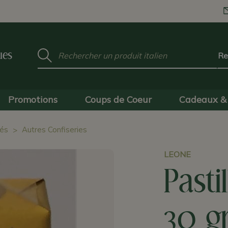
Mot
ues
clé
:
Promotions
Coups de Coeur
Cadeaux & 
és
Autres Confiseries
LEONE
Pasti
30 g