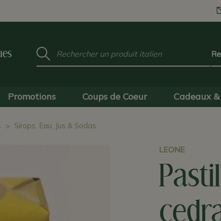
Mot
ues
clé
:
Promotions
Coups de Coeur
Cadeaux & 
s
Sirops, Eau, Jus & Sodas
LEONE
Pasti
cedra