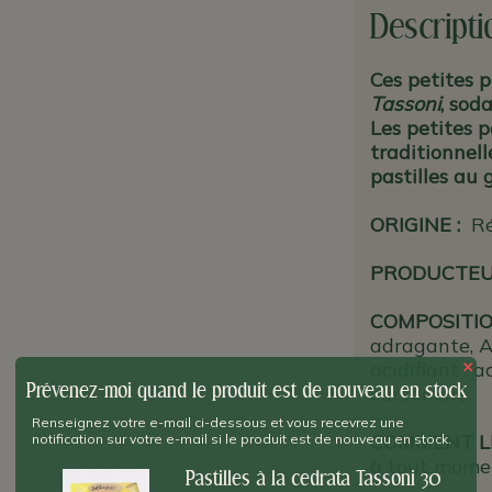
Descripti
Ces petites p
Tassoni
, sod
Les petites p
traditionnell
pastilles au 
ORIGINE
:
Ré
PRODUCTE
COMPOSITIO
adragante, A
×
acidifiant : a
Prévenez-moi quand le produit est de nouveau en stock
curcumine.
Renseignez votre e-mail ci-dessous et vous recevrez une
COMMENT L
notification sur votre e-mail si le produit est de nouveau en stock.
à tout momen
Pastilles à la cedrata Tassoni 30