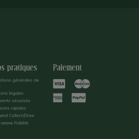
os pratiques
Paiement
itions générales de
e
ions légales
ments sécurisés
isons rapides
 and Collect/Drive
ramme Fidélité