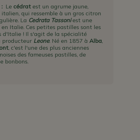
 :
Le
cédrat
est un agrume jaune,
talien, qui ressemble à un gros citron
gulière.
La
Cedrata Tassoni
est une
 en Italie
. Ces petites pastilles sont les
d'Italie ! Il s'agit de la spécialité
u producteur
Leone
. Né en 1857 à
Alba
,
ont
, c'est l'une des plus anciennes
noises des fameuses pastilles, de
de bonbons.