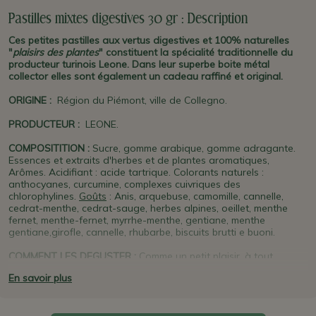
Pastilles mixtes digestives 30 gr : Description
Ces petites pastilles aux vertus digestives et 100% naturelles
"
plaisirs des plantes
" constituent la spécialité traditionnelle du
producteur turinois Leone. Dans leur superbe boite métal
collector elles sont également un cadeau raffiné et original.
ORIGINE
:
Région du Piémont, ville de Collegno.
PRODUCTEUR
:
LEONE.
COMPOSITITION :
Sucre, gomme arabique, gomme adragante.
Essences et extraits d'herbes et de plantes aromatiques,
Arômes. Acidifiant : acide tartrique. Colorants naturels :
anthocyanes, curcumine, complexes cuivriques des
chlorophylines.
Goûts
: Anis, arquebuse, camomille, cannelle,
cedrat-menthe, cedrat-sauge, herbes alpines, oeillet, menthe
fernet, menthe-fernet, myrrhe-menthe, gentiane, menthe
gentiane,girofle, cannelle, rhubarbe, biscuits brutti e buoni.
COMMENT LES DEGUSTER :
Comme un petit plaisir, à tout
moment de la journée !
En savoir plus
PLUS D'INFO :
Ces pastilles ont des vertus digestives et sont les
plus réputées d'Italie !