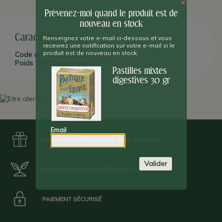
Il s'agit de la spécialité historique du producteur
Leone
. Né en
×
1857 à
Alba
, c'est l'une des plus anciennes marques turinoises
Prévenez-moi quand le produit est de
des fameuses pastilles, de chocolat et de bonbons.
nouveau en stock
Caractéristiques
Renseignez votre e-mail ci-dessous et vous
recevrez une notification sur votre e-mail si le
produit est de nouveau en stock.
Code article :
LEODIGEMIS30
Poids :
42,00 grammes
Pastilles mixtes
digestives 30 gr
Email
LIVRAISON OFFERTE DÈS 100€ D'ACHAT
Valider
PRODUCTEURS SÉLECTIONNÉS
PAIEMENT SÉCURISÉ