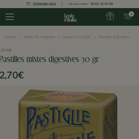
Contactez-nous
Service client :
09 62 13 00 09
0
Accueil
Toutes les catégories
Douceurs & Cafés
Pastilles & Bonbons
LEONE
Pastilles mixtes digestives 30 gr
2,70€