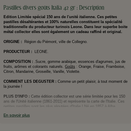
Pastilles divers goûts Italia 42 gr : Description
Edition Limitée spécial 150 ans de l'unité italienne. Ces petites
pastilles désaltérantes et 100% naturelles constituent la spécialité
traditionnelle du producteur turinois Leone. Dans leur superbe boite
métal collector elles sont également un cadeau raffiné et original.
ORIGINE
:
Région du Piémont, ville de Collegno.
PRODUCTEUR
:
LEONE.
COMPOSITION :
.Sucre, gomme arabique, essences d'agrumes, jus de
fruits, arômes et colorants naturels.
Goûts
: Orange, Fraise, Framboise,
Citron, Mandarine, Groseille, Vanille, Violette.
COMMENT LES DEGUSTER :
Comme un petit plaisir, à tout moment de
la journée !
PLUS D'INFO :
Cette édition collector est une série limitée pour les 150
ans de l'Unité italienne (1861-2011) et représente la carte de l'Italie. Ces
petites pastilles sont les plus réputées d'Italie ! Né en 1857 à Alba,
Leone est l'une des plus anciennes marques turinoises.
En savoir plus