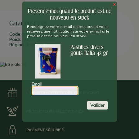
×
Prévenez-moi quand le produit est de
nouveau en stock
Caractéristiques
Renseignez votre e-mail ci-dessous et vous
recevrez une notification sur votre e-mail si le
Code article :
LEOPMIT42
produit est de nouveau en stock.
Poids :
42,00 grammes
Région :
Piémont
Pastilles divers
goûts Italia 42 gr
Email
LIVRAISON OFFERTE DÈS 100€ D'ACHAT
Valider
PRODUCTEURS SÉLECTIONNÉS
PAIEMENT SÉCURISÉ