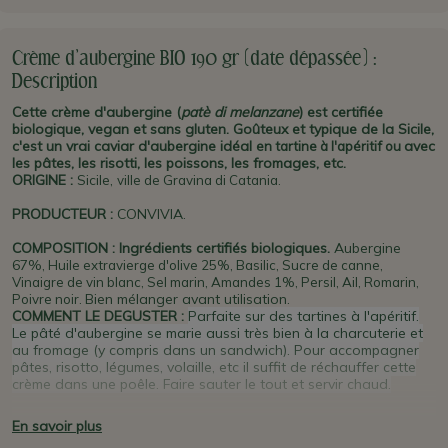
Crème d'aubergine BIO 190 gr (date dépassée) :
Description
Cette crème d'aubergine (
patè di melanzane
) est certifiée
biologique, vegan et sans gluten. Goûteux et typique de la Sicile,
c'est un vrai caviar d'aubergine idéal
avec
en tartine à l'apéritif ou
les pâtes, les risotti, les poissons, les fromages, etc.
ORIGINE
:
Sicile,
ville de Gravina di Catania.
PRODUCTEUR
:
CONVIVIA.
COMPOSITION : Ingrédients certifiés biologiques.
Aubergine
67%
, Huile extravierge d'olive 25%, Basilic, Sucre de canne,
Vinaigre de vin blanc, Sel marin, Amandes 1%, Persil, Ail, Romarin,
Bien mélanger avant utilisation.
Poivre noir.
COMMENT LE DEGUSTER :
P
arfaite sur des tartines à l'apéritif.
Le pâté d'aubergine
se marie aussi très bien à la charcuterie et
au fromage (y compris dans un sandwich). Pour accompagner
pâtes, risotto,
légumes,
volaille, etc il
suffit de réchauffer cette
crème dans une poêle. Faire sauter le tout et servir chaud.
PLUS D'INFO :
Cette crème d'aubergine est une recette locale
En savoir plus
typique.
Le producteur
Convivia
est établi sur les pentes de