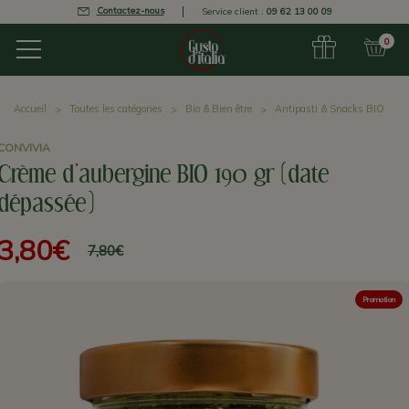
Contactez-nous
Service client :
09 62 13 00 09
0
Accueil
Toutes les catégories
Bio & Bien être
Antipasti & Snacks BIO
CONVIVIA
Crème d'aubergine BIO 190 gr (date
dépassée)
3,80€
7,80€
Promotion