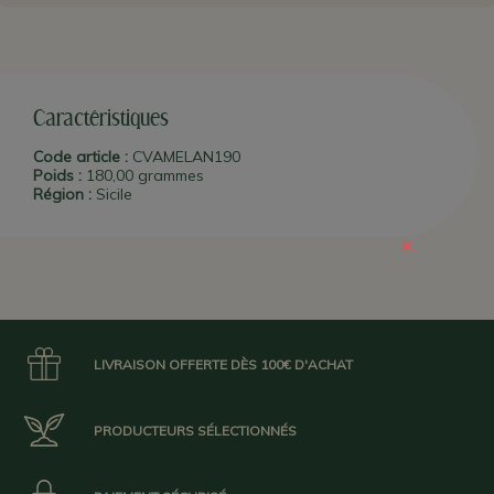
l'
Etna
, en
Sicile.
C'est une jeune
équipe qui propose toute une
gamme de spécialités typiques exclusivement siciliennes
certifiées biologique, sans gluten et vegan.
Attention : Date Limite d'Utilisation Optimale : 02/03/2022.
Caractéristiques
Les labels de ce produit
Code article :
CVAMELAN190
Poids :
180,00 grammes
Région :
Sicile
×
LIVRAISON OFFERTE DÈS 100€ D'ACHAT
PRODUCTEURS SÉLECTIONNÉS