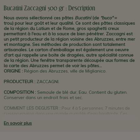
Bucatini Zaccagni 500 gr : Description
Nous avons sélectionné ces pâtes
Bucatini
(de
"buco"
=
trou) pour leur goût et leur qualité. Ce
sont des pâtes classiques
de la région du Latium et de Rome, gros spaghetti creux
permettant à l'eau et à la sauce de bien pénétrer.
Zaccagni est
un petit producteur de la région voisine des Abruzzes, entre mer
et montagne. Ses méthodes de production sont totalement
artisanales. Le carton d'emballage est également une oeuvre
d'art qui rappelle une boite de dragées, autre spécialité connue
de la région. Une fenêtre transparente découpée aux formes de
la carte des Abruzzes permet de voir les pâtes...
ORIGINE
:
Région des Abruzzes, ville de Miglianico
.
PRODUCTEUR
:
ZACCAGNI
.
COMPOSITION :
Semoule de blé dur, Eau. Contient du gluten.
Conserver dans un endroit frais et sec.
COMMENT LES DEGUSTER :
Pour 4 à 5 personnes. 7 minutes de
cuisson environ dans une grande quantité d'eau bouillante. Ces
pâtes
Bucatini
sont parfaites pour toutes les recettes. Choisissez
En savoir plus
l'une de nos sauces artisanales pour une vraie dégustation à
l'italienne. La recette la plus fameuse est celle des
Bucatini
all'amatriciana
.