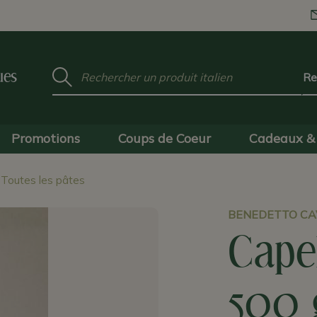
Mot
ues
clé
:
Promotions
Coups de Coeur
Cadeaux & 
Toutes les pâtes
BENEDETTO CAV
Capel
500 