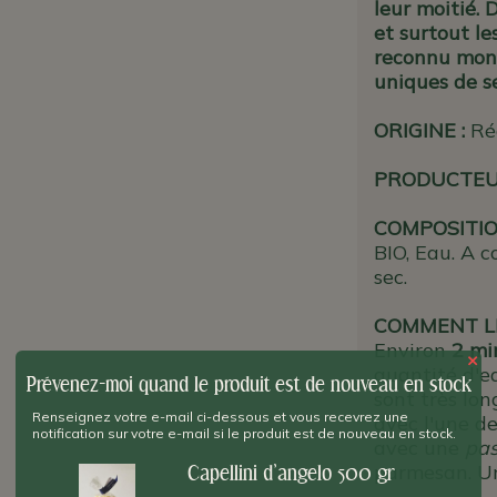
leur moitié. 
et surtout le
reconnu mond
uniques de s
ORIGINE
:
Ré
PRODUCTE
COMPOSITIO
BIO, Eau. A c
sec.
COMMENT LE
Environ
2 mi
×
quantité d'e
Prévenez-moi quand le produit est de nouveau en stock
sont très lon
Renseignez votre e-mail ci-dessous et vous recevrez une
avec l'une d
notification sur votre e-mail si le produit est de nouveau en stock.
avec une
pa
parmesan. Une
Capellini d'angelo 500 gr