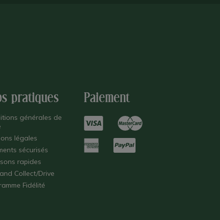
os pratiques
Paiement
itions générales de
e
ions légales
ments sécurisés
isons rapides
 and Collect/Drive
ramme Fidélité