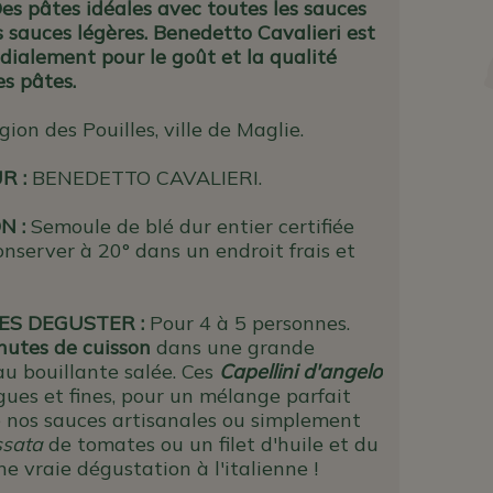
Des pâtes idéales avec toutes les sauces
s sauces légères. Benedetto Cavalieri est
ialement pour le goût et la qualité
es pâtes.
gion des Pouilles, ville de Maglie.
UR
:
BENEDETTO CAVALIERI.
N :
Semoule de blé dur entier certifiée
onserver à 20° dans un endroit frais et
S DEGUSTER :
Pour 4 à 5 personnes.
nutes de cuisson
dans une grande
au bouillante salée. Ces
Capellini d'angelo
gues et fines, pour un mélange parfait
e nos sauces artisanales ou simplement
ssata
de tomates ou un filet d'huile et du
 vraie dégustation à l'italienne !