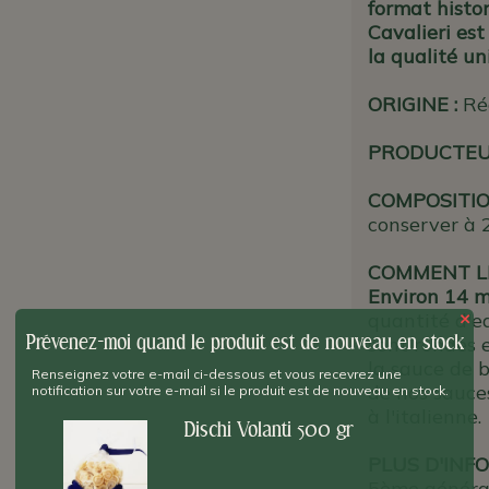
format histor
Cavalieri es
la qualité un
ORIGINE
:
Ré
PRODUCTE
COMPOSITIO
conserver à 2
COMMENT LE
Environ 14 m
×
quantité d'e
Prévenez-moi quand le produit est de nouveau en stock
sont rondes e
la sauce de b
Renseignez votre e-mail ci-dessous et vous recevrez une
de nos sauce
notification sur votre e-mail si le produit est de nouveau en stock.
à l'italienne.
Dischi Volanti 500 gr
PLUS D'INFO 
5ème générat