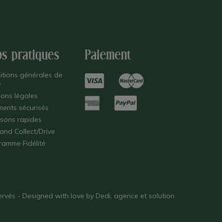
os pratiques
Paiement
itions générales de
e
ions légales
ments sécurisés
isons rapides
 and Collect/Drive
ramme Fidélité
éservés - Designed with love by
Dedi, agence et solution