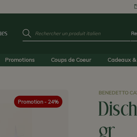
Mot
ues
clé
:
Promotions
Coups de Coeur
Cadeaux & 
BENEDETTO CAV
Promotion
- 24%
Disch
gr