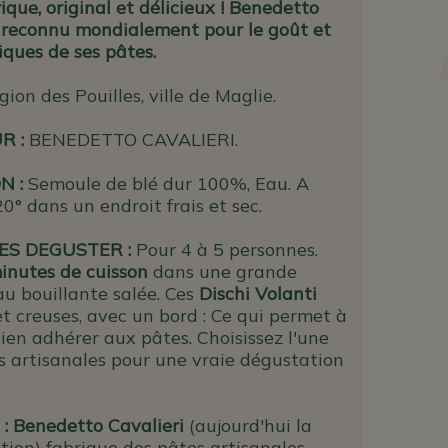
ique, original et délicieux ! Benedetto
t reconnu mondialement pour le goût et
iques de ses pâtes.
gion des Pouilles, ville de Maglie.
UR
:
BENEDETTO CAVALIERI.
N :
Semoule de blé dur 100%, Eau. A
0° dans un endroit frais et sec.
S DEGUSTER :
Pour 4 à 5 personnes.
inutes de cuisson
dans une grande
au bouillante salée. Ces
Dischi Volanti
t creuses, avec un bord : Ce qui permet à
ien adhérer aux pâtes. Choisissez l'une
s artisanales pour une vraie dégustation
:
Benedetto Cavalieri
(aujourd'hui la
ion) fabrique des pâtes artisanales