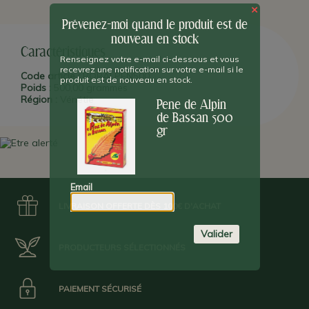
chefs des chasseurs alpins, très présents dans cette région de
×
Vénétie
.
Bassan
vient de la ville de
Bassano del Grappa
, non loin
de
Vicenza
. Depuis 1935
Borella
-née à Bassano- réalise des
Prévenez-moi quand le produit est de
spécialités typiques de Vénétie, à la qualité reconnue dans toute
nouveau en stock
l'Italie et internationalement.
Caractéristiques
Renseignez votre e-mail ci-dessous et vous
recevrez une notification sur votre e-mail si le
Code article :
BORALPEN500
produit est de nouveau en stock.
Poids :
500,00 grammes
Région :
Vénétie
Pene de Alpin
de Bassan 500
gr
Email
LIVRAISON OFFERTE DÈS 100€ D'ACHAT
Valider
PRODUCTEURS SÉLECTIONNÉS
PAIEMENT SÉCURISÉ