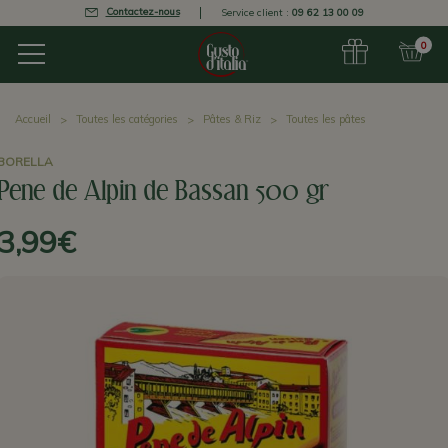
Contactez-nous
Service client :
09 62 13 00 09
0
Accueil
Toutes les catégories
Pâtes & Riz
Toutes les pâtes
BORELLA
Pene de Alpin de Bassan 500 gr
3,99€