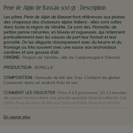
Pene de Alpin de Bassan 500 gr : Description
Les pâtes
Pene de Alpin de Bassan
font références aux plumes
des chapeaux des chasseurs alpins italiens : elles sont cultes
dans toute la région de Vénétie. Ce sont des
Pennette
, de
petites penne rainurées, en biseau et rugueuses, qui retiennent
particulièrement bien les sauces de part leur format et leur
porosité. On les déguste classiquement avec du beurre et du
fromage ou très souvent avec une sauce aux anchois/aux
sardines et une gousse d'ail.
ORIGINE
:
Région de Vénétie, ville de Camponogara (Venise)
.
PRODUCTEUR
:
BORELLA
.
COMPOSITION :
Semoule de blé dur, Eau. Contient du gluten.
Conserver dans un endroit frais et sec.
COMMENT LES DEGUSTER :
Pour 4 à 5 personnes. 10-12 minutes
de cuisson environ dans une grande quantité d'eau bouillante. Ces
pâtes
Pene de Alpin de Bassan
sont parfaites dans leur recette
originale : avec du beurre et du fromage (
Parmesan
,
Grana Padano
,
etc), de l'huile et des
anchois
(ou des sardines), ou une
sauce au
En savoir plus
canard,
au
radicchio
(salade Trévise) ou aux
asperges
.
PLUS D'INFO
: Le nom de
Pene de Alpin
fait référence aux couvre