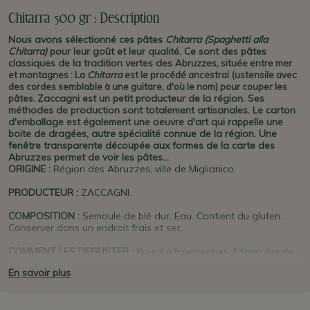
Chitarra 500 gr : Description
Nous avons sélectionné ces pâtes
Chitarra (Spaghetti alla
Chitarra)
pour leur goût et leur qualité. Ce
sont des pâtes
classiques de la tradition vertes des
Abruzzes,
située entre mer
et montagnes :
La
Chitarra
est le procédé ancestral (ustensile avec
des cordes semblable à une guitare, d'où le nom) pour couper les
Zaccagni est un petit producteur de la région. Ses
pâtes
.
méthodes de production sont totalement artisanales. Le carton
d'emballage est également une oeuvre d'art qui rappelle une
boite de dragées, autre spécialité connue de la région. Une
fenêtre transparente découpée aux formes de la carte des
Abruzzes permet de voir les pâtes...
ORIGINE
:
Région des Abruzzes, ville de Miglianico
.
PRODUCTEUR
:
ZACCAGNI
.
COMPOSITION :
Semoule de blé dur, Eau. Contient du gluten.
Conserver dans un endroit frais et sec.
COMMENT LES DEGUSTER :
Pour 4 à 5 personnes. 13 minutes de
cuisson environ dans une grande quantité d'eau bouillante. Ces
En savoir plus
pâtes
Spaghetti alla chitarra
sont parfaites pour toutes les recettes.
Choisissez l'une de nos sauces artisanales pour une vraie
dégustation à l'italienne.