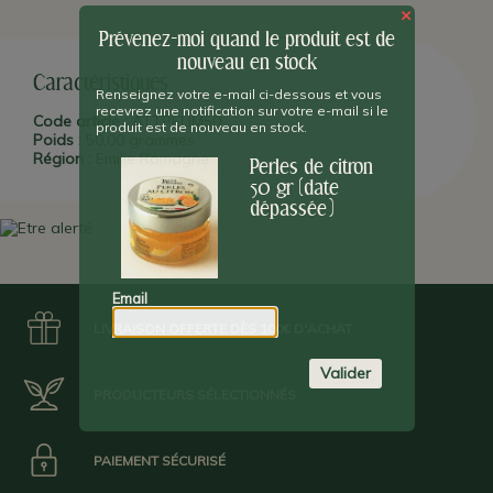
légèrement acidulée.
×
Prévenez-moi quand le produit est de
SUGGESTION D'UTILISATION :
En accompagnement d'un carpaccio
de saumon, espadon ou thon.
nouveau en stock
Caractéristiques
PLUS D'INFO :
Ces perles sont idéales pour décorer et garnir
Renseignez votre e-mail ci-dessous et vous
recevrez une notification sur votre e-mail si le
tous les plats. Elles éclatent sous la dent et répandent leur
Code article :
ATTPELIM50
produit est de nouveau en stock.
contenu acidulé.
Poids :
50,00 grammes
Région :
Emilie Romagne
Perles de citron
Date Limite d'Utilisation Optimale : 31/12/23
50 gr (date
dépassée)
Email
LIVRAISON OFFERTE DÈS 100€ D'ACHAT
Valider
PRODUCTEURS SÉLECTIONNÉS
PAIEMENT SÉCURISÉ