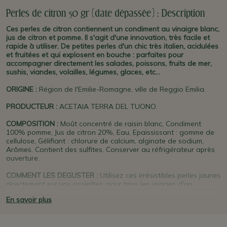
Perles de citron 50 gr (date dépassée) : Description
Ces perles de citron contiennent un condiment au vinaigre blanc,
jus de citron et pomme. Il s'agit d'une innovation, très facile et
rapide à utiliser. De petites perles d'un chic très italien, acidulées
et fruitées et qui explosent en bouche : parfaites pour
accompagner directement les salades, poissons, fruits de mer,
sushis, viandes, volailles, légumes, glaces, etc...
ORIGINE
:
Région de l'Emilie-Romagne, ville de Reggio Emilia.
PRODUCTEUR
:
ACETAIA TERRA DEL TUONO.
COMPOSITION :
Moût concentré de raisin blanc, Condiment
100% pomme, Jus de citron 20%, Eau, Epaississant : gomme de
cellulose, Gélifiant : chlorure de calcium, alginate de sodium,
Arômes. Contient des sulfites. Conserver au réfrigérateur après
ouverture.
COMMENT LES DEGUSTER :
Utilisez ces irrésistibles perles jaunes
directement sur vos assiettes, pour tous les usages d'un
condiment au vinaigre blanc et citron : accompagnement de
En savoir plus
poissons fumés (saumon, truite, sushis, etc), poissons frais, fruits
de mer (huitres), salades, légumes , salades de fruits, glaces,
crèmes, etc. Un parfum frais et délicat, saveur fine, équilibrée et