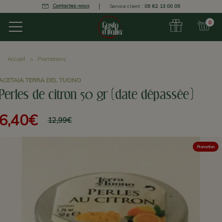
Contactez-nous
Service client :
09 62 13 00 09
0
Accueil
Promotions
ACETAIA TERRA DEL TUONO
Perles de citron 50 gr (date dépassée)
6,40€
12,99€
Promotion