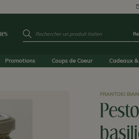
Mot
ues
clé
:
Promotions
Coups de Coeur
Cadeaux & 
FRANTOIO BIA
Pesto
basil