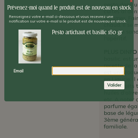
×
pesto dans u
Prévenez-moi quand le produit est de nouveau en stock
cuites al den
Renseignez votre e-mail ci-dessous et vous recevrez une
légumes. Fair
notification sur votre e-mail si le produit est de nouveau en stock.
chaud. Il se
dans un sandw
Pesto artichaut et basilic 180 gr
l'apéritif.
PLUS DINFO
basilic, est u
recette de l
Email
est un produc
en Ligurie. I
Valider
les produits 
huiles d'oliv
etc. A noter 
parfume égal
base de légu
3ème généra
familiale.