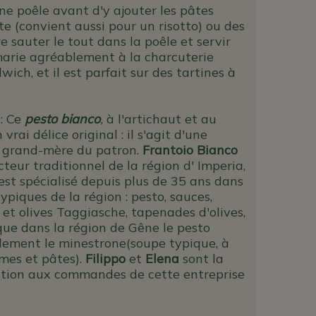
ne poêle avant d'y ajouter les pâtes
te (convient aussi pour un risotto) ou des
e sauter le tout dans la poêle et servir
 marie agréablement à la charcuterie
ich, et il est parfait sur des tartines à
: Ce
pesto bianco
,
à l'artichaut et au
n vrai délice original : il s'agit d'une
a grand-mère du patron.
Frantoio Bianco
teur traditionnel de la région d' Imperia,
l est spécialisé depuis plus de 35 ans dans
typiques de la région : pesto, sauces,
e et olives Taggiasche, tapenades d'olives,
que dans la région de Gêne le pesto
ement le minestrone(soupe typique, à
mes et pâtes).
Filippo
et
Elena
sont la
tion aux commandes de cette entreprise