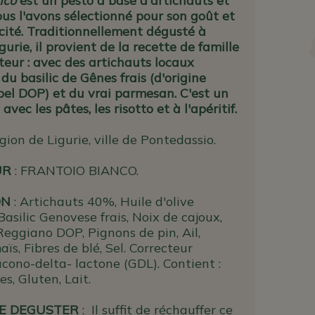
nco
est un pesto à base d'artichauts et
nous l'avons sélectionné pour son goût et
cité. Traditionnellement dégusté à
urie, il provient de la recette de famille
teur : avec des artichauts locaux
 du basilic de Gênes frais (d'origine
abel DOP) et du vrai parmesan. C'est un
avec les pâtes, les risotto et à l'apéritif.
gion de Ligurie, ville de Pontedassio.
UR
: FRANTOIO BIANCO.
ON
: Artichauts 40%, Huile d'olive
Basilic Genovese frais, Noix de cajoux,
eggiano DOP, Pignons de pin, Ail,
s, Fibres de blé, Sel. Correcteur
lucono-delta- lactone (GDL). Contient :
es, Gluten, Lait.
E DEGUSTER
: Il suffit de réchauffer ce