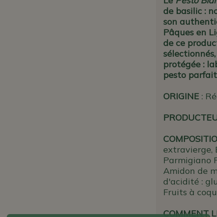
Le
Pesto Bia
de basilic : 
son authenti
Pâques en Lig
de ce produc
sélectionnés,
protégée : l
pesto parfait 
ORIGINE
: Ré
PRODUCTE
COMPOSITI
extravierge, 
Parmigiano R
Amidon de maï
d'acidité : g
Fruits à coqu
COMMENT L