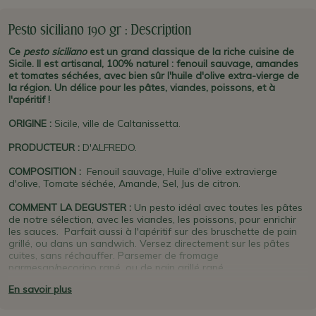
Pesto siciliano 190 gr : Description
Ce
pesto siciliano
est un grand classique de la riche cuisine de
Sicile. Il est artisanal, 100% naturel : fenouil sauvage, amandes
et tomates séchées, avec bien sûr l'huile d'olive extra-vierge de
la région. Un délice pour les pâtes, viandes, poissons, et à
l'apéritif !
ORIGINE
:
Sicile, ville de Caltanissetta.
PRODUCTEUR
:
D'ALFREDO.
COMPOSITION :
Fenouil sauvage, Huile d'olive extravierge
d'olive, Tomate séchée, Amande, Sel, Jus de citron.
COMMENT LA DEGUSTER :
Un pesto idéal avec toutes les pâtes
de notre sélection, avec les viandes, les poissons, pour enrichir
les sauces. Parfait aussi à l'apéritif sur des bruschette de pain
grillé, ou dans un sandwich. Versez directement sur les pâtes
cuites, sans réchauffer. Parsemer de fromage
parmesan/pecorino rapé, ou de pain grillé rapé.
En savoir plus
PLUS D'INFO :
Les ingrédients de ce pesto unique sont des
grands classiques de la
cuisine sicilienne
: Fenouil sauvage,
amandes, tomates séchées et huile d'olive extra vierge d'
Arkè