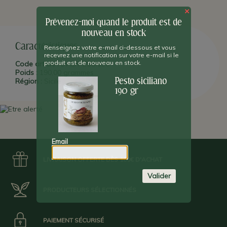
(voir dans notre gamme d'huiles d'olive). Ce pesto est sans
×
conservateur, il est nécessaire de le recouvrir d'huile d'olive une
Prévenez-moi quand le produit est de
fois ouvert et de le consommer dans les 15 jours.
nouveau en stock
Caractéristiques
Renseignez votre e-mail ci-dessous et vous
recevrez une notification sur votre e-mail si le
produit est de nouveau en stock.
Code article :
DALFPESSI190
Poids :
190,00 grammes
Pesto siciliano
Région :
Sicile
190 gr
Email
LIVRAISON OFFERTE DÈS 100€ D'ACHAT
Valider
PRODUCTEURS SÉLECTIONNÉS
PAIEMENT SÉCURISÉ