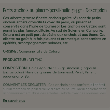
Petits anchois au piment/persil/huile 314 gr : Description
Ces
alicette gustose
("petits anchois goûteux") sont de petits
anchois entiers aromatisés avec du persil, du piment et
conservés dans l'huile de tournesol. Les anchois de Cetara sont
parmi les plus fameux d'Italie. Au sud de Salerne en Campanie,
Cetara est un petit port de pêche aux anchois et aux thons. Ces
alicette au goût à la fois piquant et aromatique sont parfaits en
apéritifs, accompagnement, salades, etc.
ORIGINE
:
Campanie, ville de Cetara.
PRODUCTEUR
:
DELFINO.
COMPOSITION :
Poids égoutté : 155 gr. Anchois (Engraulis
Encrasicolus), Huile de graines de tournesol, Persil, Piment
peperoncino, Sel.
COMMENT LES DEGUSTER :
Ces anchois sont parfaits
à l'apéritif
sur un morceau de pain à l'huile d'olive ou beurré. Idéal également en
accompagnement, dans des salades (salade avec des oranges, des
olives et des câpres par ex), avec des pâtes aux légumes,
etc. Un vin
En savoir plus
blanc Fiano di Avellino ou un vin rosé Irpinia rosato, tous deux de
Campanie, sera un bon mariage. Il est possible de les dessaler à
l'eau froide. A conserver au réfrigérateur après ouverture.