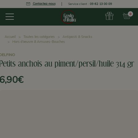
Contactez-nous
Service client :
09 62 13 00 09
0
Accueil
Toutes les catégories
Antipasti & Snacks
Hors d'oeuvre & Amuses-Bouches
DELFINO
Petits anchois au piment/persil/huile 314 gr
6,90€