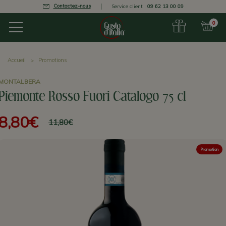
Contactez-nous
Service client :
09 62 13 00 09
0
Accueil
Promotions
MONTALBERA
Piemonte Rosso Fuori Catalogo 75 cl
8,80€
11,80€
Promotion