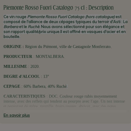
Piemonte Rosso Fuori Catalogo 75 cl : Description
Ce vin rouge
Piemonte Rosso Fuori Catalogo (hors catalogue)
est
composé de l'alliance de deux cépages typiques du terroir d'Asti : La
Barbera
et le
Ruchè
. Nous avons sélectionné pour son élégance et
son rapport qualité/prix unique.
Il est affiné en vasques d'acier et en
bouteille.
ORIGINE :
Région du Piémont, ville de Castagnole Monferrato.
PRODUCTEUR
: MONTALBERA.
MILLESIME
: 2020.
DEGRE d'ALCOO
L : 13°
.
CEPAGE
: 60% Barbera, 40% Ruchè
CARACTERISTIQUES
: DOC. Couleur rouge rubis moyennement
intense, avec des reflets qui tendent au pourpre avec l'age. Un nez intense
et persistant de mûre, myrtille, fruits rouges, abricot, avec des notes
florales amenées par le cépage
Ruchè
. En bouche il a du corps et il est
En savoir plus
bien structuré, délicat et concentré. Servir à 16-18° dans des larges verres
à pied, au minimum 1/2 heure après ouverture.