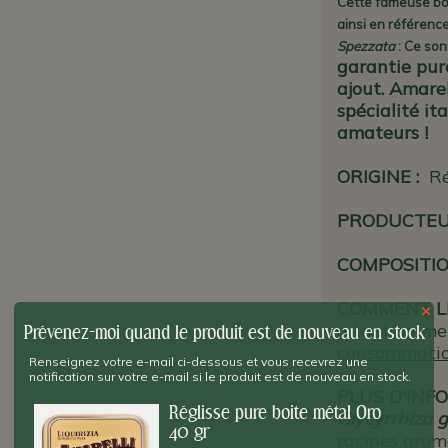
Cette fameuse bo
ainsi en référence
Spezzata
: Ce so
garantie pur
ajout. Amarel
spécialité it
amateurs !
ORIGINE
:
Ré
PRODUCTE
COMPOSITIO
COMMENT L
×
à tout momen
Prévenez-moi quand le produit est de nouveau en stock
consommation
Renseignez votre e-mail ci-dessous et vous recevrez une
notification sur votre e-mail si le produit est de nouveau en stock.
PLUS D'INFO
Réglisse pure boite métal Oro
Glycyrrhiza 
40 gr
racines arom