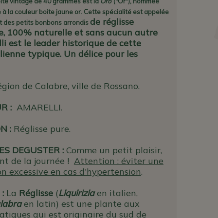
ite vintage de 40 grammes est la
Oro
("Or"), nommée
 à la couleur boite jaune or.
Cette spécialité est appelée
de réglisse
nt des petits bonbons arrondis
e, 100% naturelle et sans aucun autre
li est le leader historique de cette
alienne typique. Un délice pour les
gion de Calabre, ville de Rossano.
UR
:
AMARELLI.
N :
Réglisse pure.
ES DEGUSTER :
Comme un petit plaisir,
t de la journée !
Attention : éviter une
 excessive en cas d'hypertension
.
 :
La
Réglisse
(
Liquirizia
en italien,
glabra
en latin) est une plante aux
atiques qui est originaire du sud de