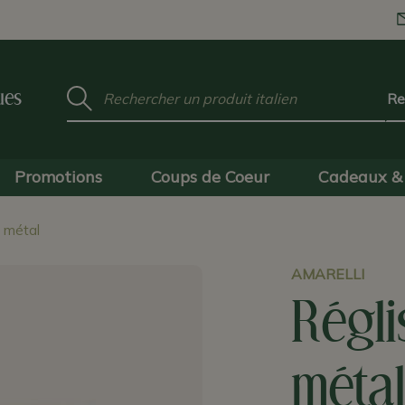
Mot
ues
clé
:
Promotions
Coups de Coeur
Cadeaux & 
s métal
AMARELLI
Régli
méta