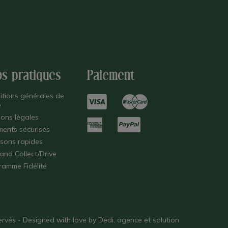
os pratiques
Paiement
itions générales de
e
ions légales
ments sécurisés
isons rapides
 and Collect/Drive
ramme Fidélité
éservés - Designed with love by
Dedi, agence et solution