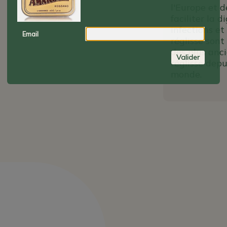
l'Europe et d
faciliter la 
infections et
Email
réglisse sont
des plus anci
Valider
réglisse dep
monde.