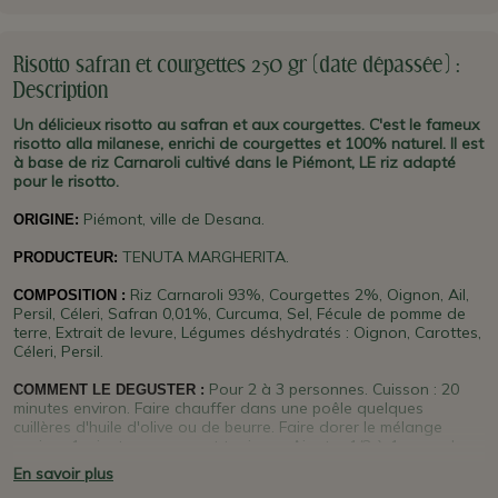
Risotto safran et courgettes 250 gr (date dépassée) :
Description
Un délicieux risotto au safran et aux courgettes. C'est le fameux
risotto alla milanese, enrichi de courgettes et 100% naturel. Il est
à base de riz Carnaroli cultivé dans le Piémont, LE riz adapté
pour le risotto.
Piémont, ville de Desana.
ORIGINE
:
TENUTA MARGHERITA.
PRODUCTEUR
:
Riz Carnaroli 93%, Courgettes 2%, Oignon, Ail,
COMPOSITION :
Persil, Céleri, Safran 0,01%, Curcuma, Sel, Fécule de pomme de
terre, Extrait de levure, Légumes déshydratés : Oignon, Carottes,
Céleri, Persil.
Pour 2 à 3 personnes. Cuisson : 20
COMMENT LE DEGUSTER :
minutes environ. Faire chauffer dans une poêle quelques
cuillères d'huile d'olive ou de beurre. Faire dorer le mélange
environ 1 minute en remuant toujours. Ajouter 1/2 à 1 verre de
vin blanc et remuer. Saler et rajouter de l'eau bouillante ou du
En savoir plus
bouillon. En rajouter également si nécessaire jusqu'à cuisson