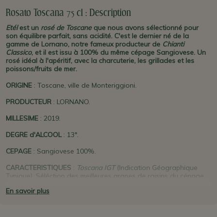
Rosato Toscana 75 cl : Description
Etél
est un
rosé de Toscane
que nous avons sélectionné pour
son équilibre parfait, sans acidité. C'est le dernier né de la
gamme de Lornano, notre fameux producteur de
Chianti
Classico
, et il est issu à 100% du même cépage Sangiovese. Un
rosé idéal à l'apéritif, avec la charcuterie, les grillades et les
poissons/fruits de mer.
ORIGINE
: Toscane, ville de Monteriggioni.
PRODUCTEUR
: LORNANO.
MILLESIME
: 2019.
DEGRE d'ALCOOL
: 13°.
CEPAGE
: Sangiovese 100%.
CARACTERISTIQUES
:
Toscana IGT
(Indication Géographique
Typique). Séléction des meilleures grapes de raisins du cépage
Sangiovese. Une robe lumineuse couleur rose saumon. Un nez
En savoir plus
où dominent des arômes fruités de pamplemousse rosé, cerise,
grenade très agréables. En bouche il est direct : frais et sec,
fruité, et très équilibré.