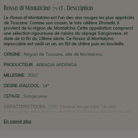
Rosso di Montalcino 75 cl : Description
Le
Rosso di Montalcino
est l'un des vins rouges les plus appréciés
de Toscane. Comme son cousin, le très célèbre
Brunello
, il
provient de la région de
Montalcino.
Cette appellation comprend
une sélection rigoureuse de raisins du cépage Sangiovese, et
date de la fin du 19ème siècle. Ce Rosso di Montalcino
impeccable est vieilli un an, en fût de chêne puis en bouteille.
ORIGINE
: Région de Toscane, ville de Montalcino.
PRODUCTEUR
: ABBADIA ARDENGA.
MILLESIME
: 2017.
DEGRE d'ALCOOL
: 14°.
CEPAGE
: Sangiovese.
CARACTERISTIQUES
: DOC. Couleur rouge rubis. Un nez
composé de notes fruitées, fraiches. En bouche des arômes de
cerise, d'épices douces. C'est un vin velouté, équilibré et
En savoir plus
persistant. Servir à 18-20°. Il est préférable de le passer en
carafe quelques heures avant de le boire.