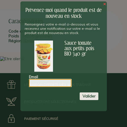
×
Prévenez-moi quand le produit est de
nouveau en stock
Caractéristiques
Renseignez votre e-mail ci-dessous et vous
recevrez une notification sur votre e-mail si le
Code article :
PASSUGPIB340
produit est de nouveau en stock.
Poids :
340,00 grammes
Région :
Emilie Romagne
Sauce tomate
aux petits pois
BIO 340 gr
Email
LIVRAISON OFFERTE DÈS 100€ D'ACHAT
Valider
PRODUCTEURS SÉLECTIONNÉS
PAIEMENT SÉCURISÉ