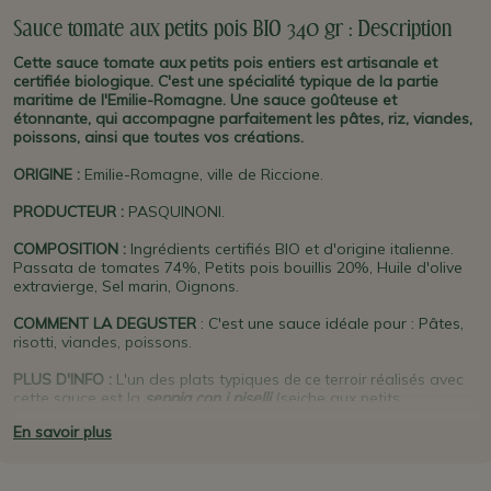
Sauce tomate aux petits pois BIO 340 gr : Description
Cette sauce tomate aux petits pois entiers est artisanale et
certifiée biologique. C'est une spécialité typique de la partie
maritime de l'Emilie-Romagne. Une sauce goûteuse et
étonnante, qui accompagne parfaitement les pâtes, riz, viandes,
poissons, ainsi que toutes vos créations.
ORIGINE
:
Emilie-Romagne, ville de Riccione.
PRODUCTEUR
:
PASQUINONI.
COMPOSITION :
Ingrédients certifiés BIO et d'origine italienne.
Passata de tomates 74%, Petits pois bouillis 20%, Huile d'olive
extravierge, Sel marin, Oignons.
COMMENT LA DEGUSTER
:
C'est une sauce idéale pour : Pâtes,
risotti, viandes, poissons.
PLUS D'INFO :
L'un des plats typiques
réalisés avec
de ce terroir
cette sauce est la
seppia con i piselli
(seiche aux petits
pois).
Pasquinoni
est aussi un producteur familial et artisanal
En savoir plus
d'huile d'olive à
Rimini
depuis 1968 (voir notre sélection d'huile
de la région). C'est aujourd'hui la troisième génération qui est
aux commandes.