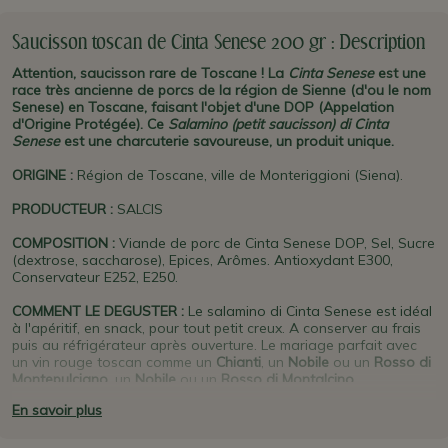
Saucisson toscan de Cinta Senese 200 gr : Description
Attention, saucisson rare de Toscane ! La
Cinta Senese
est une
race très ancienne de porcs de la région de Sienne (d'ou le nom
Senese) en Toscane, faisant l'objet d'une DOP (Appelation
d'Origine Protégée). Ce
Salamino (petit saucisson) di Cinta
Senese
est une charcuterie savoureuse, un produit unique.
ORIGINE
:
Région de Toscane, ville de Monteriggioni (Siena).
PRODUCTEUR
:
SALCIS
COMPOSITION :
Viande de porc de Cinta Senese DOP
, Sel, Sucre
(dextrose, saccharose), Epices, Arômes. Antioxydant E300,
Conservateur E252, E250.
COMMENT LE DEGUSTER :
Le salamino di Cinta Senese est id
éal
à l'apéritif, en snack, pour tout petit creux.
A conserver au frais
puis au réfrigérateur après ouverture. Le mariage parfait avec
un vin rouge toscan comme un
Chianti
, un
Nobile
ou un
Rosso di
Montepulciano
, un
Nobile
ou un
Rosso di Montalcino
.
En savoir plus
PLUS D'INFO :
Le
porc de race Cinta Senese
fait l'objet du label
italien
DOP
(
Denominazione di Origine Protetta
) depuis 2012,
garanti au niveau toscan par
le
Consortium de tutelle Cinta