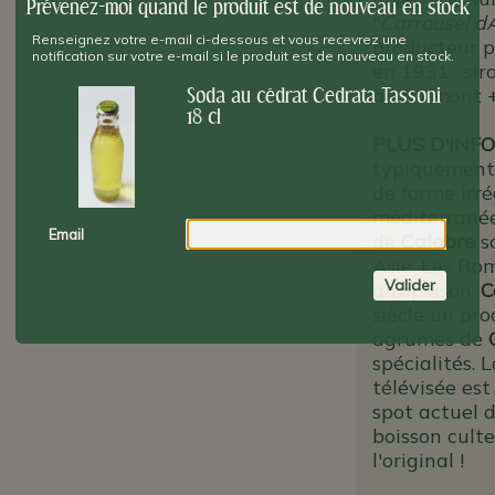
Prévenez-moi quand le produit est de nouveau en stock
"
Carrousel d
Renseignez votre e-mail ci-dessous et vous recevrez une
producteur pr
notification sur votre e-mail si le produit est de nouveau en stock.
en 1931 : sir
du Piémont +
Soda au cédrat Cedrata Tassoni
18 cl
PLUS D'INFO
typiquement i
de forme irré
méditerranée
Email
de
Calabre
s
Asie. Les Ro
Valider
antipoison.
C
siècle un pro
agrumes de
spécialités. 
télévisée es
spot actuel d
boisson culte
l'original !