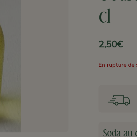
cl
2,50€
En rupture de 
Soda au c