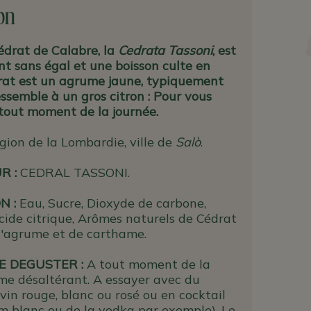
on
édrat de Calabre, la
Cedrata Tassoni
, est
nt sans égal et une boisson culte en
édrat est un agrume jaune, typiquement
ressemble à un gros citron : Pour vous
 tout moment de la journée.
gion de la Lombardie, ville de
Salò
.
UR
:
CEDRAL TASSONI.
N :
Eau, Sucre, Dioxyde de carbone,
Acide citrique,
Arômes naturels de Cédrat
d'agrume et de carthame.
E DEGUSTER :
A tout moment de la
me désaltérant. A essayer avec du
 vin rouge, blanc ou rosé ou en cocktail
m blanc ou de la vodka par exemple). Le