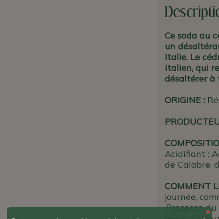
Descripti
Ce soda au c
un désaltéra
Italie. Le c
italien, qui 
désaltérer à
ORIGINE
:
Ré
PRODUCTE
COMPOSITIO
Acidifiant : 
de Calabre, 
COMMENT L
journée, com
Prosecco
, du
×
(avec du rhu