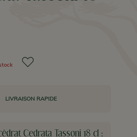
stock
LIVRAISON RAPIDE
édrat Cedrata Tassoni 18 cl :