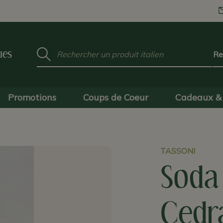
Mot
ues
clé
:
Promotions
Coups de Coeur
Cadeaux & 
TASSONI
Soda
Cedra