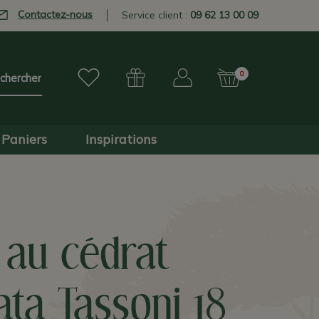
Contactez-nous
Service client :
09 62 13 00 09
0
Paniers
Inspirations
 au cédrat
ta Tassoni 18