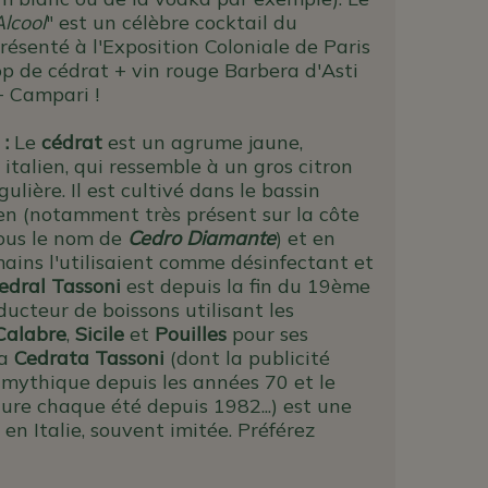
Alcool
" est un célèbre cocktail du
ésenté à l'Exposition Coloniale de Paris
op de cédrat + vin rouge Barbera d'Asti
 Campari !
 :
Le
cédrat
est un agrume jaune,
talien, qui ressemble à un gros citron
gulière. Il est cultivé dans le bassin
n (notamment très présent sur la côte
ous le nom de
Cedro Diamante
) et en
mains l'utilisaient comme désinfectant et
edral Tassoni
est depuis la fin du 19ème
ducteur de boissons utilisant les
Calabre
,
Sicile
et
Pouilles
pour ses
La
Cedrata Tassoni
(dont la publicité
t mythique depuis les années 70 et le
ure chaque été depuis 1982...) est une
 en Italie, souvent imitée. Préférez