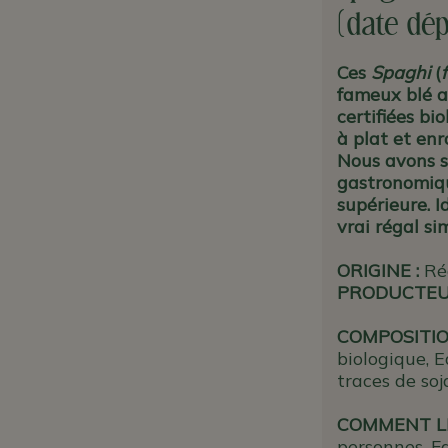
(date dép
Ces
Spaghi
(
fameux blé an
certifiées bi
à plat et enr
Nous avons s
gastronomiqu
supérieure. I
vrai régal si
ORIGINE
:
Ré
PRODUCTE
COMPOSITIO
biologique, E
traces de soj
COMMENT LE
personnes. Fa