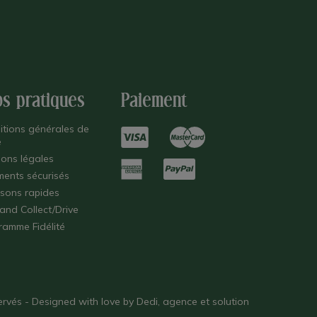
os pratiques
Paiement
itions générales de
e
ions légales
ments sécurisés
isons rapides
 and Collect/Drive
ramme Fidélité
éservés - Designed with love by
Dedi, agence et solution