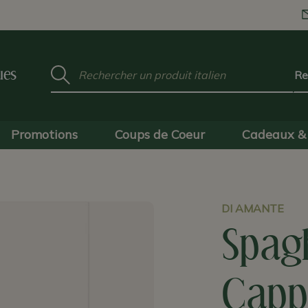
Mot
ues
clé
:
Promotions
Coups de Coeur
Cadeaux & 
DI AMANTE
Spagh
Cappe