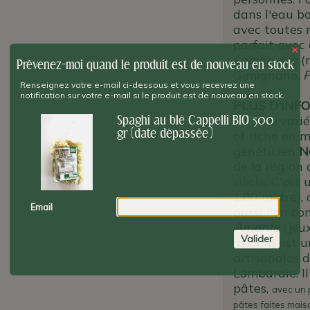
dans l'eau bo
avec toutes 
parfait avec
×
Lambrusco
(
Prévenez-moi quand le produit est de nouveau en stock
Gimignano,
P
Renseignez votre e-mail ci-dessous et vous recevrez une
notification sur votre e-mail si le produit est de nouveau en stock.
PLUS D'INFO
est une vari
Spaghi au blé Cappelli BIO 500
gr (date dépassée)
et riche en 
généticien
N
de la région
siècle
.
C'est 
1,80 mètre), 
Email
aussi l'un co
Amante
(jeu
Valider
italien) est 
artisanales d
Lombardie. Il
pâtes,
avec un 
pâtes faites mais