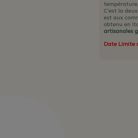
température, 
C'est la deu
est aux com
obtenu en Ita
artisanales 
Date Limite d