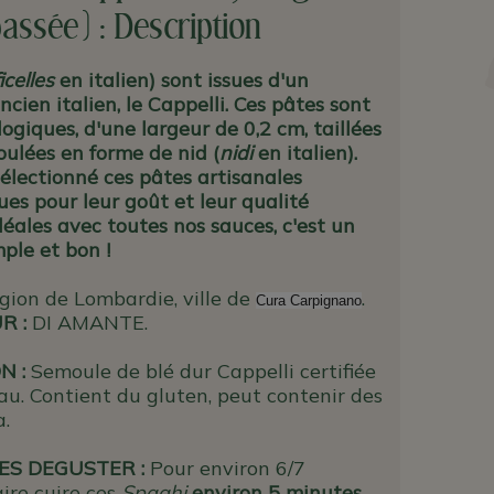
assée) : Description
ficelles
en italien) sont issues d'un
cien italien, le Cappelli. Ces pâtes sont
ologiques, d'une largeur de 0,2 cm, taillées
oulées en forme de nid (
nidi
en italien).
électionné ces pâtes artisanales
es pour leur goût et leur qualité
déales avec toutes nos sauces, c'est un
mple et bon !
gion de Lombardie, ville de
.
Cura Carpignano
UR
:
DI AMANTE.
N :
Semoule de blé dur Cappelli certifiée
au. Contient du gluten, peut contenir des
a.
S DEGUSTER :
Pour environ 6/7
ire cuire ces
Spaghi
environ 5 minutes