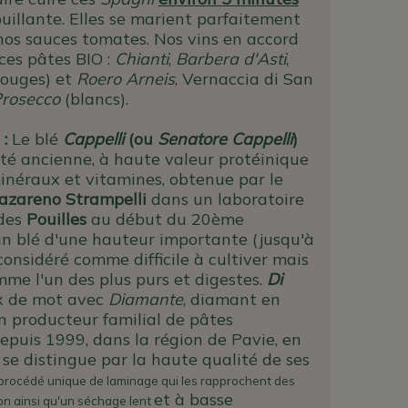
uillante. Elles se marient parfaitement
nos sauces tomates.
Nos vins en accord
 ces pâtes BIO
:
Chianti
,
Barbera d'Asti
,
rouges) et
Roero Arneis
, Vernaccia di San
rosecco
(blancs).
 :
Le blé
Cappelli
(ou
Senatore Cappelli
)
été ancienne, à haute valeur protéinique
minéraux et vitamines, obtenue par le
azareno Strampelli
dans un laboratoire
 des
Pouilles
au début du 20ème
un blé d'une hauteur importante (jusqu'à
considéré comme difficile à cultiver mais
mme l'un des plus purs et digestes.
Di
x de mot avec
Diamante
, diamant en
un producteur familial de pâtes
epuis 1999, dans la région de Pavie, en
 se distingue par la haute qualité de ses
procédé unique de laminage qui les rapprochent des
et à basse
on ainsi qu'un séchage lent