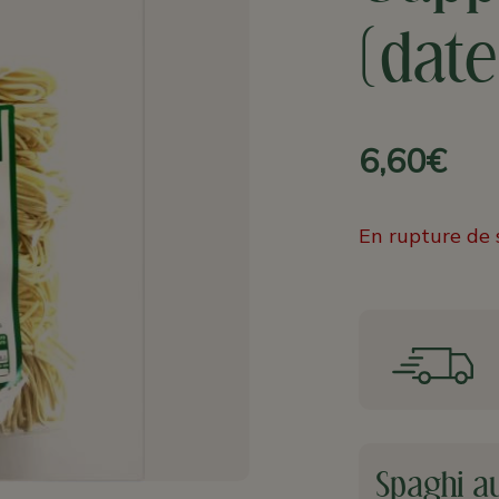
(dat
6,60€
En rupture de 
Spaghi au