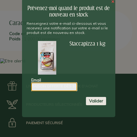
mélange elle doit glisser et se détacher facilement. Cela tout en
×
le laissant propre et sans poussières, en donnant en plus du
Prévenez-moi quand le produit est de
croustillant et une couleur appétissante à la pizza !
Molino
nouveau en stock
Spadoni
est l'un des spécialistes italiens de farines destinés aux
professionnels de la pizza et des pâtes.
Caractéristiques
Renseignez votre e-mail ci-dessous et vous
recevrez une notification sur votre e-mail si le
produit est de nouveau en stock.
Code article :
SPADSTACCA1
Poids :
1 000,00 grammes
Staccapizza 1 kg
Email
LIVRAISON OFFERTE DÈS 100€ D'ACHAT
Valider
PRODUCTEURS SÉLECTIONNÉS
PAIEMENT SÉCURISÉ