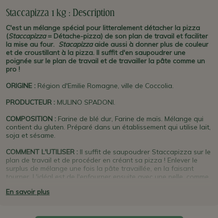
Staccapizza 1 kg : Description
C'est un mélange spécial pour litteralement détacher la pizza
(
Staccapizza
= Détache-pizza) de son plan de travail et faciliter
la mise au four.
Stacapizza
aide aussi à donner plus de couleur
et de croustillant à la pizza. Il suffit d'en saupoudrer une
poignée sur le plan de travail et de travailler la pâte comme un
pro !
ORIGINE
:
Région d'Emilie Romagne, ville de Coccolia.
PRODUCTEUR
:
MULINO SPADONI.
COMPOSITION :
Farine de blé dur, Farine de maïs. Mélange qui
contient du gluten. Préparé dans un établissement qui utilise lait,
soja et sésame.
COMMENT L'UTILISER :
Il suffit de saupoudrer Staccapizza sur le
plan de travail et de procéder en créant sa pizza ! Enlever le
surplus de mélange une fois la pâte travaillée, en la faisant
tourner. L'idéal est de l'enfourner ensuite avec une pelle, comme
les pizzaioli.
En savoir plus
PLUS D'INFO :
Le plan de travail est très important pour le
pizzaiolo
. Il faut éviter que la pizza n'y adhère : grâce à ce