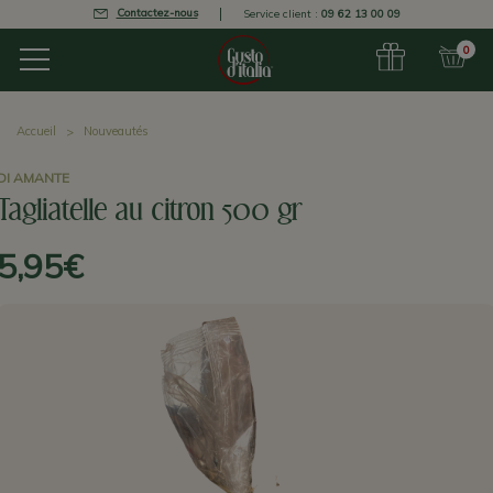
Contactez-nous
Service client :
09 62 13 00 09
0
Accueil
Nouveautés
DI AMANTE
Tagliatelle au citron 500 gr
5,95€