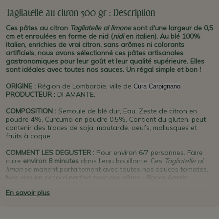
Tagliatelle au citron 500 gr : Description
Ces pâtes au citron
Tagliatelle al limone
sont d'une largeur de 0,5
cm et enroulées en forme de nid (
nidi
en italien). Au blé 100%
italien, enrichies de vrai citron, sans arômes ni colorants
artificiels, nous avons sélectionné ces pâtes artisanales
gastronomiques pour leur goût et leur qualité supérieure. Elles
sont idéales avec toutes nos sauces. Un régal simple et bon !
ORIGINE
:
Région de Lombardie, ville de
.
Cura Carpignano
PRODUCTEUR
:
DI AMANTE.
COMPOSITION :
Semoule de blé dur, Eau, Zeste de citron en
poudre 4%, Curcuma en poudre 0,5%. Contient du gluten, peut
contenir des traces de soja, moutarde, oeufs, mollusques et
fruits à coque.
COMMENT LES DEGUSTER :
Pour environ 6/7 personnes. Faire
cuire
environ 8
minutes
dans l'eau bouillante. Ces
Tagliatelle al
limon
se marient parfaitement avec toutes nos sauces tomates.
Nos vins en accord parfait avec ces pâtes
:
Roero Arneis
,
Vernaccia di San Gimignano,
Prosecco, Lambrusco
blanc.
En savoir plus
PLUS D'INFO :
Di Amante
(jeux de mot avec
Diamante
, diamant
en italien) est un producteur familial de pâtes artisanales depuis