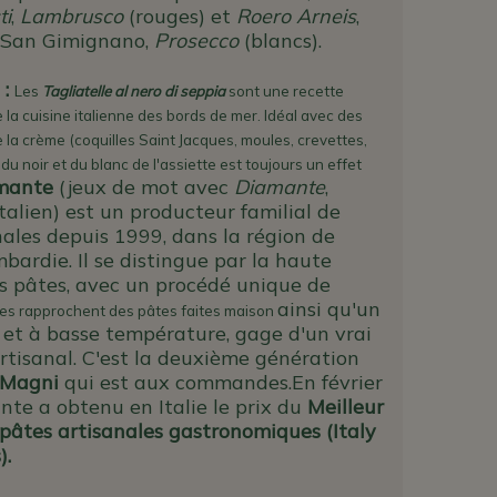
ti
,
Lambrusco
(rouges) et
Roero Arneis
,
i San Gimignano,
Prosecco
(blancs).
 :
Les
Tagliatelle
al nero di seppia
sont une recette
la cuisine italienne des bords de mer. Idéal avec des
e la crème (coquilles Saint Jacques, moules, crevettes,
 du noir et du blanc de l'assiette est toujours un effet
mante
(jeux de mot avec
Diamante
,
alien) est un producteur familial de
nales depuis 1999, dans la région de
bardie. Il se distingue par la haute
es pâtes, avec un procédé unique de
ainsi qu'un
les rapprochent des pâtes faites maison
 et à basse température, gage d'un vrai
artisanal. C'est la deuxième génération
Magni
qui est aux commandes.
En février
te a obtenu en Italie le prix du
Meilleur
 pâtes artisanales gastronomiques (Italy
).