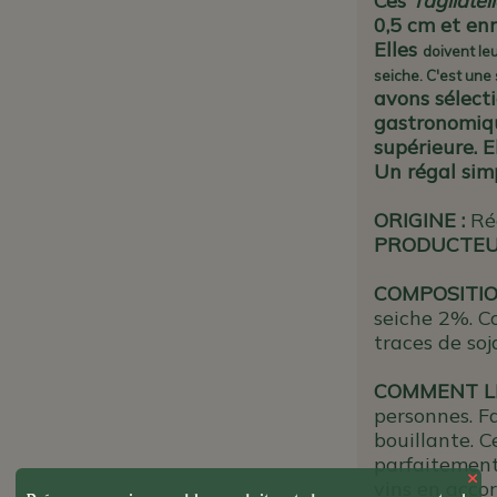
Ces
Tagliatel
0,5 cm et enr
Elles
doivent leu
seiche. C'est une 
avons sélect
gastronomiqu
supérieure. E
Un régal simp
ORIGINE
:
Ré
PRODUCTE
COMPOSITIO
seiche 2%. C
traces de soj
COMMENT LE
personnes. F
bouillante. 
parfaitement
×
vins en accor