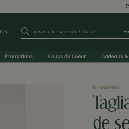
Mot
ues
clé
:
Promotions
Coups de Coeur
Cadeaux & 
DI AMANTE
Tagli
de s