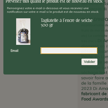
Prévenez-moi quand le produit est de nouveau en stock
Barbera d'As
Vernaccia d
Renseignez votre e-mail ci-dessous et vous recevrez une
notification sur votre e-mail si le produit est de nouveau en stock.
PLUS D'INFO
Tagliatelle à l'encre de seiche
500 gr
incontournable de 
fruits de mer et d
etc). Le contraste
.
Di A
très chic !
diamant en it
pâtes artisa
Email
Pavie, en Lom
qualité de s
Valider
laminage
qui 
séchage lent
savoir faire 
de la famille
2023 Di Aman
fabricant de
Food Awards