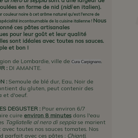
le al nero di seppia
sont d'une largeur de
oulées en forme de nid (
nidi
en italien).
r couleur noire à cet arôme naturel qu'est l'encre de
Nous
spécialité incontournable de la cuisine italienne !
ionné ces pâtes artisanales
es pour leur goût et leur qualité
lles sont idéales avec toutes nos sauces.
le et bon !
gion de Lombardie, ville de
.
Cura Carpignano
UR
:
DI AMANTE.
N :
Semoule de blé dur, Eau, Noir de
ontient du gluten, peut contenir des
a et d'oeuf.
S DEGUSTER :
Pour environ 6/7
aire cuire
environ 8
m
inutes
dans l'eau
Ces
Tagliatelle al nero di seppia
se marient
 avec toutes nos sauces tomates.
Nos
d parfait avec ces pâtes
:
Chianti
,