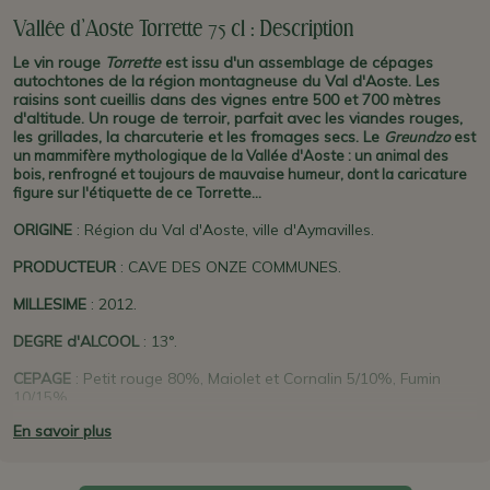
Vallée d'Aoste Torrette 75 cl : Description
Le vin rouge
Torrette
est issu d'un assemblage de cépages
autochtones de la région montagneuse du Val d'Aoste. Les
raisins sont cueillis dans des vignes entre 500 et 700 mètres
d'altitude. Un rouge de terroir, parfait avec les viandes rouges,
les grillades, la charcuterie et les fromages secs. Le
Greundzo
est
un mammifère mythologique de la Vallée d'Aoste : un animal des
bois, renfrogné et toujours de mauvaise humeur, dont la caricature
figure sur l'étiquette de ce Torrette...
ORIGINE
: Région du Val d'Aoste, ville d'Aymavilles.
PRODUCTEUR
: CAVE DES ONZE COMMUNES.
MILLESIME
: 2012.
DEGRE d'ALCOOL
: 13°.
CEPAGE
: Petit rouge 80%, Maiolet et Cornalin 5/10%, Fumin
10/15%
En savoir plus
CARACTERISTIQUES
: DOC. Robe rouge rubis avec des reflets
pourpres. Au nez des notes de fruits rouges, confiture, qui se
marient bien avec le vanillé et l'épicé de l'élevage en fût de