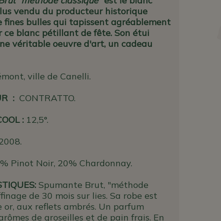
 Brut "méthode classique"
est le blanc
plus vendu du producteur historique
e fines bulles qui tapissent agréablement
r ce blanc pétillant de fête. Son étui
ne véritable oeuvre d'art, un cadeau
mont, ville de Canelli.
UR
:
CONTRATTO.
COOL :
12,5°.
 2008.
% Pinot Noir, 20% Chardonnay.
STIQUES:
Spumante Brut, "méthode
ffinage de 30 mois sur lies. Sa robe est
e or, aux reflets ambrés. Un parfum
arômes de groseilles et de pain frais. En