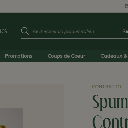
Mot
ues
clé
:
Promotions
Coups de Coeur
Cadeaux & 
CONTRATTO
Spum
Contr