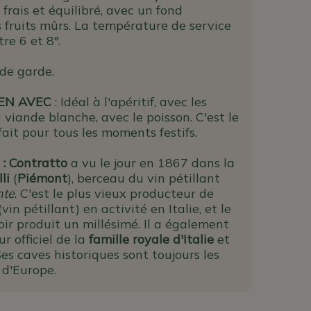
t frais et équilibré, avec un fond
 fruits mûrs. La température de service
tre 6 et 8°.
de garde.
IEN AVEC
: Idéal à l'apéritif, avec les
la viande blanche, avec le poisson. C'est le
fait pour tous les moments festifs.
 : Contratto
a vu le jour en 1867 dans la
li
(
Piémont
), berceau du vin pétillant
nte
. C'est le plus vieux producteur de
 (vin pétillant) en activité en Italie, et le
ir produit un millésimé. Il a également
ur officiel de la
famille royale d'Italie
et
es caves historiques sont toujours les
 d'Europe.