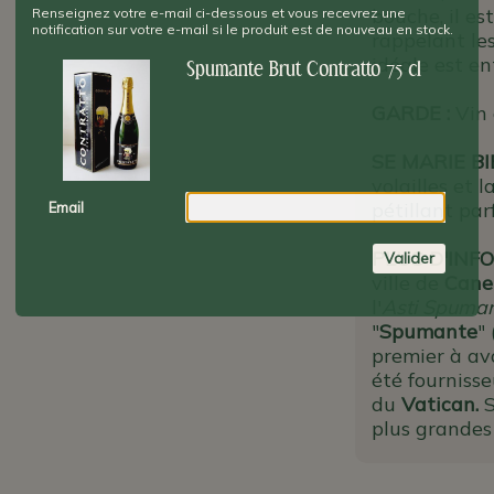
bouche, il es
Renseignez votre e-mail ci-dessous et vous recevrez une
notification sur votre e-mail si le produit est de nouveau en stock.
rappelant les
idéale est en
Spumante Brut Contratto 75 cl
GARDE :
Vin 
SE MARIE B
volailles et 
pétillant par
Email
PLUS D'INFO
Valider
ville de
Canel
l'
Asti Spuma
"
Spumante
"
premier à avo
été fournisse
du
Vatican.
S
plus grandes