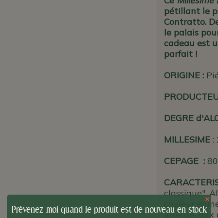
Ce
Millésimé
pétillant le 
Contratto. D
le palais pou
cadeau est u
parfait !
ORIGINE :
Pié
PRODUCTE
DEGRE d'AL
MILLESIME
:
CEPAGE :
80
CARACTERI
classique". A
×
couleur jaun
Prévenez-moi quand le produit est de nouveau en stock
intense, aux 