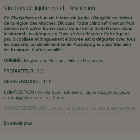
Vin doux de Jujube 37,5 cl : Description
Ce
Giuggiolone
est un vin à base de Jujube (
Giuggiole
en italien)
de la région des Marches. Dit aussi "date chinoise" c'est un fruit
devenu rare qu'on trouve aussi dans le midi de la France, dans
le Maghreb, en Afrique, en Chine et à la Réunion. Cette liqueur
peu alcoolisée et longuement élaborée est à déguster avec tous
les desserts, ou simplement seule. Accompagne aussi très bien
les fromages à pâte persillée.
ORIGINE
:
Région des Marches, ville de Macerata.
PRODUCTEUR
:
SIGI.
DEGRE d'ALCOOL
: 11,5°.
COMPOSITION :
Vin de type Trebbiano, Jujube (
Zizyphus jujube
ou
Giuggiole
en italien), Sucre.
CARACTERISTIQUES
: Couleur or profond. Au nez, il donne toute
la saveur du fruit de jujube mûr. En bouche c'est une saveur
veloutée de jujube mûr, date, figue et miel, avec une longue
En savoir plus
persistance. C'est un nectar parfaitement équilibré entre fruité et
alcool.