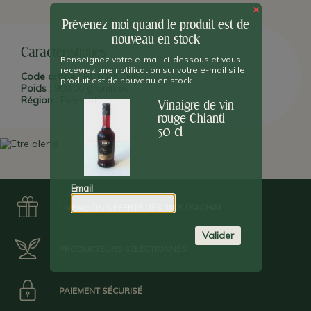
PLUS D'INFO :
Ponti
est un des leaders italiens du vinaigre et
×
des condiments depuis 1867, date où
Giovanni Ponti
créa
l'entreprise.
Un développement continu en a fait un acteur
Prévenez-moi quand le produit est de
reconnu au niveau international.
Son siège est toujours à
nouveau en stock
Ghemme
, dans les environs de
Novara
(
Piémont
) et c'est la 5ème
Caractéristiques
génération de Ponti qui est aux commandes.
Renseignez votre e-mail ci-dessous et vous
recevrez une notification sur votre e-mail si le
Code article :
PONVINCHI50
produit est de nouveau en stock.
Poids :
900,00 grammes
Région :
Piémont
Vinaigre de vin
rouge Chianti
50 cl
Email
LIVRAISON OFFERTE DÈS 100€ D'ACHAT
Valider
PRODUCTEURS SÉLECTIONNÉS
PAIEMENT SÉCURISÉ