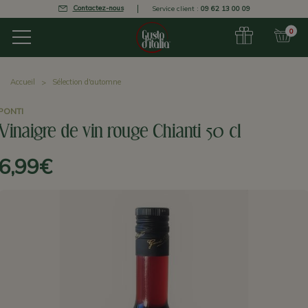
Contactez-nous
Service client :
09 62 13 00 09
0
Accueil
Sélection d'automne
PONTI
Vinaigre de vin rouge Chianti 50 cl
6,99€