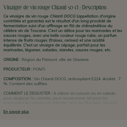
Vinaigre de vin rouge Chianti 50 cl : Description
Ce vinaigre de vin rouge
Chianti DOCG
(appellation d'origine
contrôlée et garantie) est le résultat d'un long procédé de
fermentation suivi d'un affinage en fût de chêne/mélèze du
célèbre vin de Toscane. C'est un délice pour les marinades et les
sauces rouges, avec une belle couleur rouge rubis, un parfum
intense de fruits rouges (fraises, cerises) et une acidité
équilibrée. C'est un vinaigre de cépage, parfait pour les
marinades, légumes, salades, viandes, sauces rouges, etc.
ORIGINE
:
Région du Piémont, ville de Ghemme.
PRODUCTEUR
:
PONTI.
COMPOSITION :
Vin Chianti DOCG, antioxydant E224. Acidité : 7
%. Contient des sulfites.
COMMENT LE DEGUSTER :
A utiliser en cuisson ou en salade,
pour déglacer les viandes, pour assaisonner (et pour les
marinades) les viandes et grillades, tous les légumes. On peut
également en mettre quelques gouttes dans une macédoine de
En savoir plus
fruits rouges (fraises par ex.) quelques heures avant
dégustation, pour exalter ses parfums.