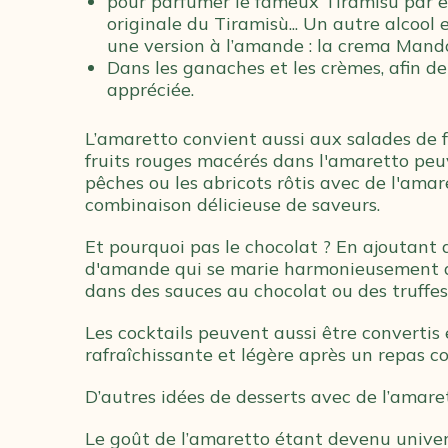
pour parfumer le fameux Tiramisù par ex
originale du Tiramisù... Un autre alcool 
une version à l’amande : la crema Mando
Dans les ganaches et les crèmes, afin de
appréciée.
L’amaretto convient aussi aux salades de fr
fruits rouges macérés dans l'amaretto peuv
pêches ou les abricots rôtis avec de l'ama
combinaison délicieuse de saveurs.
Et pourquoi pas le chocolat ? En ajoutant
d'amande qui se marie harmonieusement ave
dans des sauces au chocolat ou des truffes,
Les cocktails peuvent aussi être convertis
rafraîchissante et légère après un repas co
D’autres idées de desserts avec de l’amaret
Le goût de l’amaretto étant devenu univers