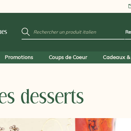
Mot
ues
clé
:
Promotions
Coups de Coeur
Cadeaux & 
les desserts