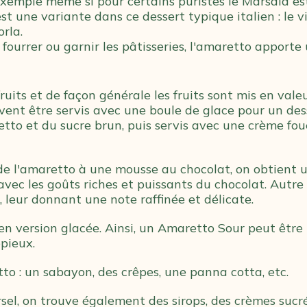
emple même si pour certains puristes le Marsala est 
est une variante dans ce dessert typique italien : le v
rla.
 fourrer ou garnir les pâtisseries, l'amaretto apport
uits et de façon générale les fruits sont mis en valeu
ent être servis avec une boule de glace pour un dess
retto et du sucre brun, puis servis avec une crème fo
 de l'amaretto à une mousse au chocolat, on obtient
c les goûts riches et puissants du chocolat. Autre 
 leur donnant une note raffinée et délicate.
 en version glacée. Ainsi, un Amaretto Sour peut êtr
pieux.
to : un sabayon, des crêpes, une panna cotta, etc.
el, on trouve également des sirops, des crèmes sucré