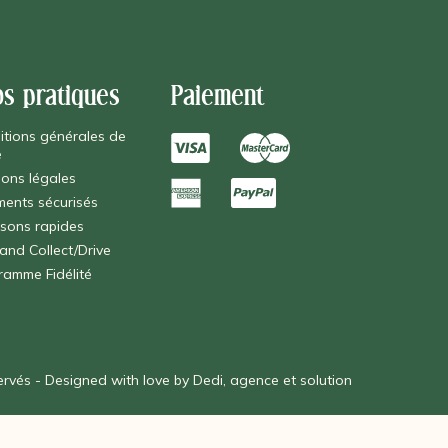
os pratiques
Paiement
itions générales de
e
ions légales
ments sécurisés
isons rapides
 and Collect/Drive
ramme Fidélité
éservés - Designed with love by
Dedi, agence et solution