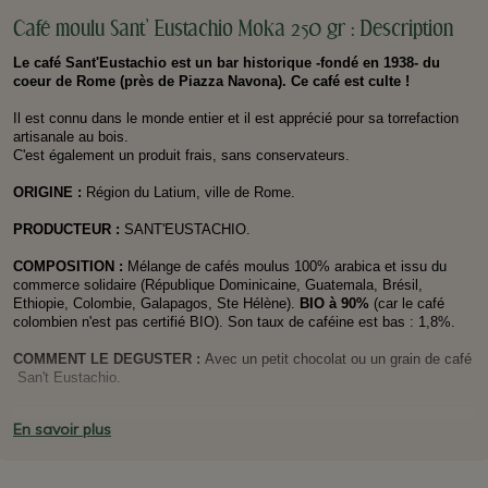
Café moulu Sant' Eustachio Moka 250 gr : Description
Le café Sant'Eustachio est un bar historique -fondé en 1938- du
coeur de Rome (près de Piazza Navona). Ce café est culte !
Il est connu dans le monde entier et il est apprécié pour sa torrefaction
artisanale au bois.
C'est également un produit frais, sans conservateurs.
ORIGINE
:
Région du Latium, ville de Rome.
PRODUCTEUR
:
SANT'EUSTACHIO.
COMPOSITION :
Mélange de cafés moulus 100% arabica et issu du
commerce solidaire (République Dominicaine, Guatemala, Brésil,
Ethiopie, Colombie, Galapagos, Ste Hélène).
BIO à 90%
(car le café
colombien n'est pas certifié BIO). Son taux de caféine est bas : 1,8%.
COMMENT LE DEGUSTER :
Avec un petit chocolat ou un grain de café
San't Eustachio.
PLUS D'INFO :
Le surnom de ce café est "
il caffè il più buono di Roma
"
En savoir plus
(le meilleur café de Rome). Nous vous conseillons de mettre ce café au
réfrigérateur après ouverture, afin qu'il conserve toute sa saveur.