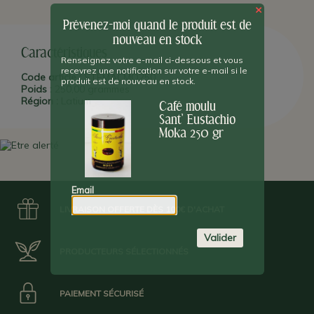
×
Prévenez-moi quand le produit est de
nouveau en stock
Caractéristiques
Renseignez votre e-mail ci-dessous et vous
recevrez une notification sur votre e-mail si le
Code article :
STEMACMO250
produit est de nouveau en stock.
Poids :
250,00 grammes
Région :
Latium
Café moulu
Sant' Eustachio
Moka 250 gr
Email
LIVRAISON OFFERTE DÈS 100€ D'ACHAT
Valider
PRODUCTEURS SÉLECTIONNÉS
PAIEMENT SÉCURISÉ