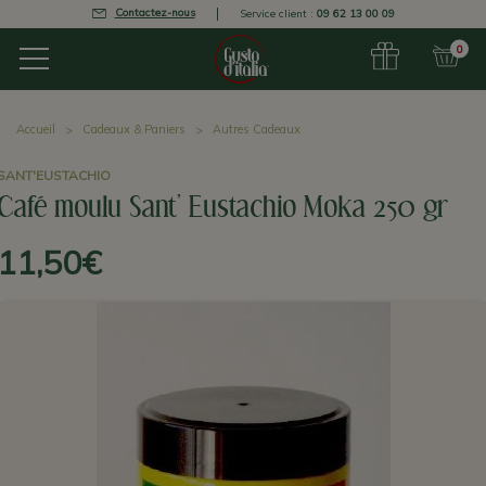
Contactez-nous
Service client :
09 62 13 00 09
0
Accueil
Cadeaux & Paniers
Autres Cadeaux
SANT'EUSTACHIO
Café moulu Sant' Eustachio Moka 250 gr
11,50€