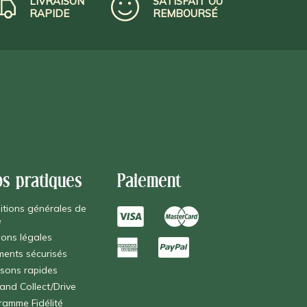
LIVRAISON
SATISFAIT OU
RAPIDE
REMBOURSÉ
os pratiques
Paiement
itions générales de
e
ions légales
ments sécurisés
isons rapides
 and Collect/Drive
ramme Fidélité