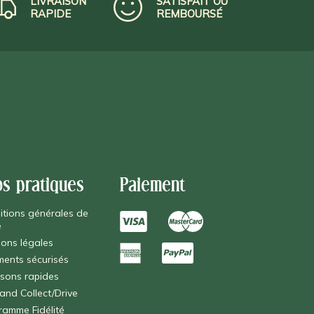
LIVRAISON
SATISFAIT OU
RAPIDE
REMBOURSÉ
os pratiques
Paiement
itions générales de
e
ions légales
ments sécurisés
isons rapides
 and Collect/Drive
ramme Fidélité