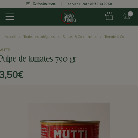
Contactez-nous
Service client :
09 62 13 00 09
0
Accueil
Toutes les catégories
Sauces & Condiments
Tomate & Co.
MUTTI
Pulpe de tomates 790 gr
3,50€