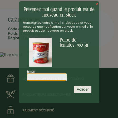
certifiée italienne du nord de l'Italie -il ne fait que cela !-, mûrie au
×
soleil et sans additifs ni conservateurs. Plus de 300 producteurs
Prévenez-moi quand le produit est de
italiens partenaires lui confient leurs meilleures tomates pour des
sauces sans pareil.
nouveau en stock
Caractéristiques
Renseignez votre e-mail ci-dessous et vous
recevrez une notification sur votre e-mail si le
Code article :
MUTPOLP790
produit est de nouveau en stock.
Poids :
790,00 grammes
Région :
Emilie Romagne
Pulpe de
tomates 790 gr
Email
LIVRAISON OFFERTE DÈS 100€ D'ACHAT
Valider
PRODUCTEURS SÉLECTIONNÉS
PAIEMENT SÉCURISÉ