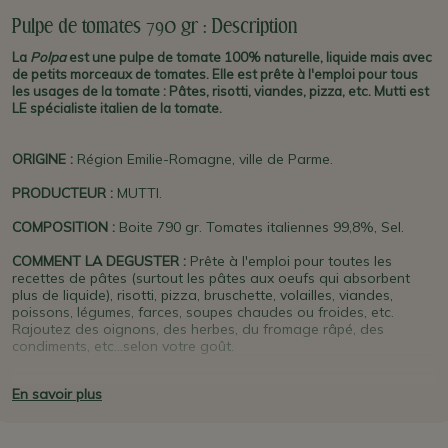
Pulpe de tomates 790 gr : Description
La
Polpa
est une pulpe de tomate 100% naturelle, liquide mais avec
de petits morceaux de tomates. Elle est prête à l'emploi pour tous
les usages de la tomate : Pâtes, risotti, viandes, pizza, etc. Mutti est
LE spécialiste italien de la tomate.
ORIGINE
:
Région Emilie-Romagne, ville de Parme.
PRODUCTEUR
:
MUTTI.
COMPOSITION :
Boite 790 gr. Tomates italiennes 99,8%, Sel.
COMMENT LA DEGUSTER :
Prête à l'emploi pour toutes les
recettes de pâtes (surtout les pâtes aux oeufs qui absorbent
plus de liquide), risotti, pizza, bruschette, volailles, viandes,
poissons, légumes, farces, soupes chaudes ou froides, etc.
Rajoutez des oignons, des herbes, du fromage râpé, des
condiments, etc...selon votre goût.
PLUS D'INFO :
Cette
Polpa
est uniquement produite l'été avec
En savoir plus
des tomates mûres de plein champ
,
travaillées le jour même de
leur récolte.
Mutti
est un producteur familial (actuellement la 4ème
génération) renommé de
Parme
. C'est LE spécialiste de la tomate