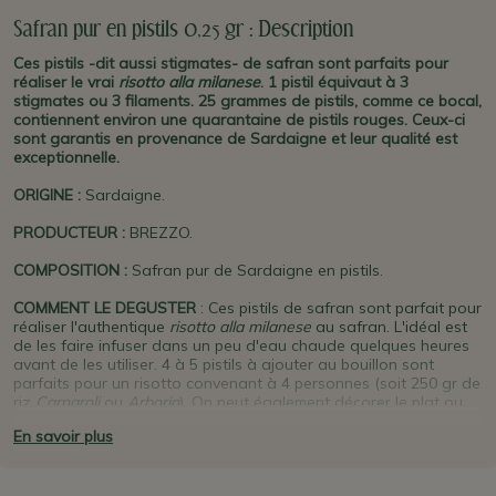
Safran pur en pistils 0,25 gr : Description
Ces pistils -dit aussi stigmates- de safran sont parfaits pour
réaliser le vrai
risotto alla milanese
. 1 pistil équivaut à 3
stigmates ou 3 filaments. 25 grammes de pistils, comme ce bocal,
contiennent environ une quarantaine de pistils rouges. Ceux-ci
sont garantis en provenance de Sardaigne et leur qualité est
exceptionnelle.
ORIGINE
:
Sardaigne.
PRODUCTEUR
:
BREZZO.
COMPOSITION :
Safran pur de Sardaigne en pistils.
COMMENT LE DEGUSTER
: Ces pistils de safran sont parfait pour
réaliser l'authentique
risotto alla milanese
au safran. L'idéal est
de les faire infuser dans un peu d'eau chaude quelques heures
avant de les utiliser. 4 à 5 pistils à ajouter au bouillon sont
parfaits pour un risotto convenant à 4 personnes (soit 250 gr de
riz
Carnaroli
ou
Arborio
). On peut également décorer le plat ou
les assiettes avec quelques pistils de plus. Pour un plat de pâtes
En savoir plus
compter également 5 pistils pour 250 gr et pour une paëlla ou un
tajine environ 3 pistils par personne. A utiliser également pour
des recettes sucrées ou pour le thé.